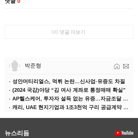
댓글
0
0/0
댓글 더보기
박준형
성안머티리얼스, 먹튀 논란…신사업·유증도 차질
(2024 국감)야당 “김 여사 계좌로 통정매매 확실”
AP헬스케어, 투자자 설득 없는 유증…자금조달 ‘빨간불’
캐리, UAE 현지기업과 1조3천억 구리 공급계약 체결
뉴스리듬