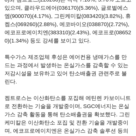
있으며,
클라우드에어(036170)
(5.36%),
글로벌에스
엠(900070)
(4.17%),
그린케미칼(083420)
(3.82%),
휴
켐스(069260)
(2.88%),
에코바이오(038870)
(2.72%),
에코프로에이치엔(383310)
(2.43%),
에코프로(08652
0)
(1.34%) 등도 강세를 보이고 있다.
특수가스 제조업체 후성은 에어컨용 냉매가스를 만
드는 과정에서 발생하는 온실가스를 감축할 수 있는
저감시설을 보유하고 있어 탄소배출권 관련주로 불
린다.
켐트로스는 이산화탄소를 포집해 에틴렌 카보이니트
로 전환하는 기술을 개발중이며, SGC에너지는 온실
가스 감축 활동을 통해 탄소배출권을 확보했다. 그린
케미칼은 이산화탄소 포집 및 전환 기술을 개발중이
며, 에코프로에이치엔은 온실가스 감축 솔루션 등의