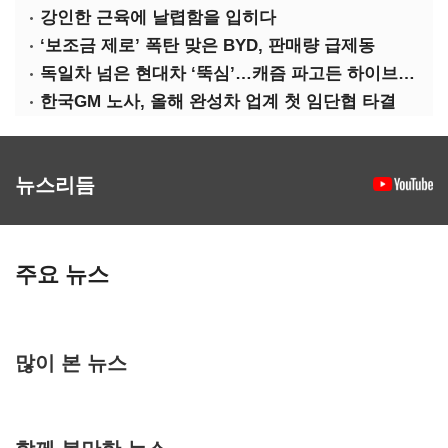
강인한 근육에 날렵함을 입히다
‘보조금 제로’ 폭탄 맞은 BYD, 판매량 급제동
독일차 넘은 현대차 ‘뚝심’…캐즘 파고든 하이브리드 역전극
한국GM 노사, 올해 완성차 업계 첫 임단협 타결
뉴스리듬
주요 뉴스
많이 본 뉴스
함께 볼만한 뉴스