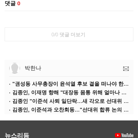
댓글
0
0/0
댓글 더보기
박한나
"권성동 사무총장이 윤석열 후보 곁을 떠나야 한다"
김종인, 이재명 향해 "대장동 몸통 위해 얼마나 죽어야 하나"
김종인 "이준석 사퇴 일단락…새 각오로 선대위 꾸리겠다"
김종인, 이준석과 오찬회동…"선대위 합류 논의 없었다"(종합)
뉴스리듬