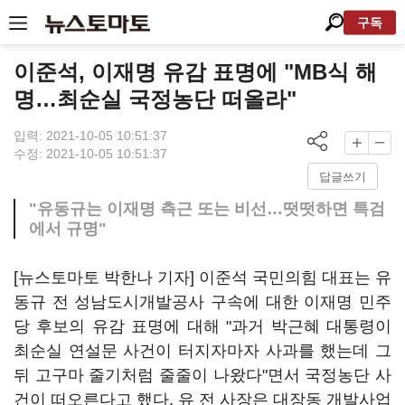
구독
이준석, 이재명 유감 표명에 "MB식 해
명…최순실 국정농단 떠올라"
입력: 2021-10-05 10:51:37
수정: 2021-10-05 10:51:37
답글쓰기
"유동규는 이재명 측근 또는 비선…떳떳하면 특검
에서 규명"
[뉴스토마토 박한나 기자] 이준석 국민의힘 대표는 유
동규 전 성남도시개발공사 구속에 대한 이재명 민주
당 후보의 유감 표명에 대해 "과거 박근혜 대통령이
최순실 연설문 사건이 터지자마자 사과를 했는데 그
뒤 고구마 줄기처럼 줄줄이 나왔다"면서 국정농단 사
건이 떠오른다고 했다. 유 전 사장은 대장동 개발사업