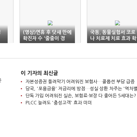
명
(영상)연휴 후 닷새 만에
국동, 동물실험서 코로
확진자 수 '줄줄이 경
나 치료제 치료 효과 확
신'…"'자가검사키트' 지
인
원해야"
이 기자의 최신글
윤
자본성증권 돌려막기 어려워진 보험사…콜옵션 부담 급증
당국, '포용금융' 저금리에 방점…성실 상환 차주는 '역차별
단독 가입 어려워진 실손, 보험료·보장 다 줄어든 5세대는?
PLCC 늘려도 '충성고객' 효과 미미