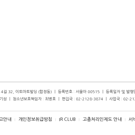
길 32, 이토마토빌딩 (합정동) ㅣ 등록번호 : 서울아 00515 ㅣ 등록일자 및 발행일자 :
성 ㅣ 청소년보호책임자 : 최병호 ㅣ 편집국 : 02-2128-3874 ㅣ 사업국 : 02-21
고안내
개인정보취급방침
IR CLUB
고충처리인제도 안내
서
I
I
I
I