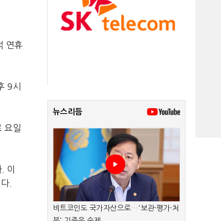
석 연휴
후 9시
뉴스리듬
로 요일
. 이
다.
비트코인도 국가자산으로…'보관·평가·처
분' 기준은 숙제