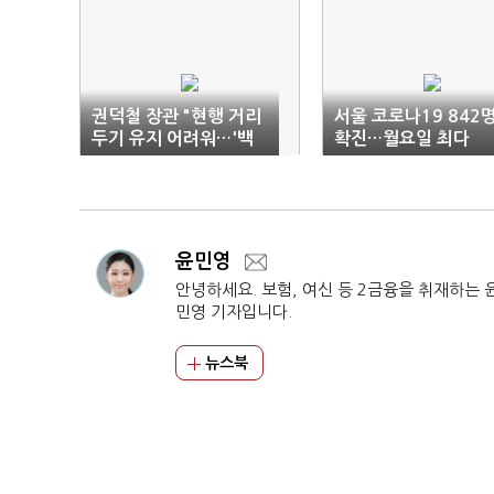
권덕철 장관 "현행 거리
서울 코로나19 842
두기 유지 어려워…'백
확진…월요일 최다
신 패스' 고려"
윤민영
안녕하세요. 보험, 여신 등 2금융을 취재하는 
민영 기자입니다.
뉴스북