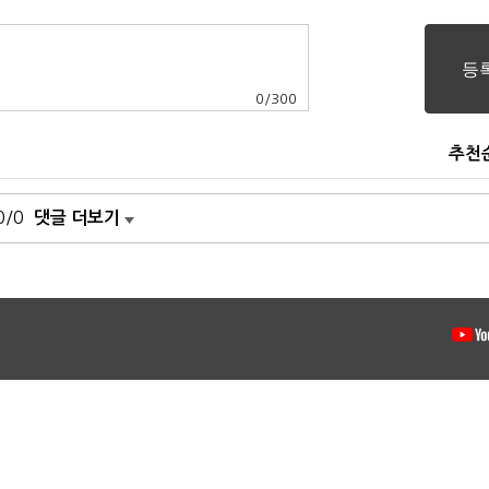
0
/
300
추천
0/0
댓글 더보기