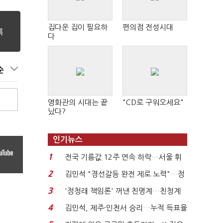
집다운 집이 필요하
편의점 전성시대
다
순
영화관의 시대는 끝
"CD로 구워오세요"
났다?
인기뉴스
1
전국 기름값 12주 연속 하락…서울 휘
발윳값 1909원...
2
김민석 "경선갈등 완전 제로 노력"…정
청래 "반명 공세 사...
3
'정청래 책임론' 꺼낸 친명계…친청계
는 추가투표 때리기...
4
김민석, 제주·인천서 승리…누적 득표율
'1위 탈환'(종합)...