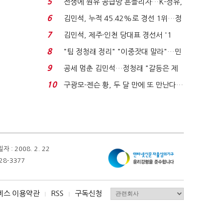
5
전쟁에 원유 공급망 흔들리자…K-정유,
에너지안보 핵심...
6
김민석, 누적 45.42%로 경선 1위…정
청래와 격차 0.86%p(...
7
김민석, 제주·인천 당대표 경선서 '1
위'(1보)...
8
"팀 정청래 정리" "이중잣대 말라"…민
주 최고위원 계파 다...
9
공세 멈춘 김민석…정청래 "갈등은 제
가 수습"
10
구광모-젠슨 황, 두 달 만에 또 만난다…
로봇·AI 등 논...
 2008. 2. 22
28-3377
비스 이용약관
RSS
구독신청
I
I