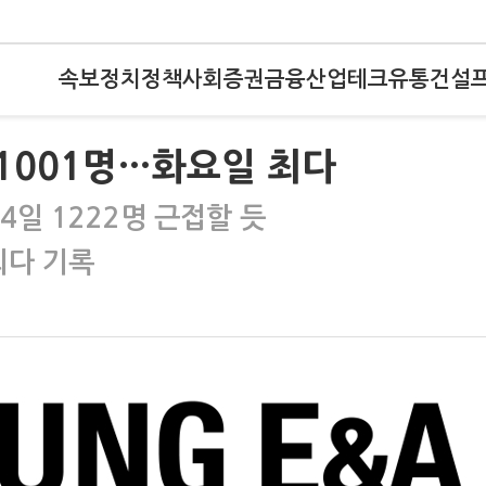
속보
정치
정책
사회
증권
금융
산업
테크
유통
건설
 1001명…화요일 최다
24일 1222명 근접할 듯
최다 기록