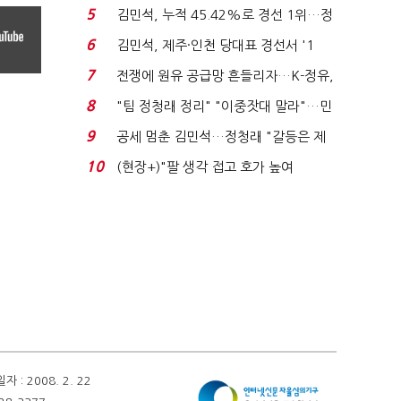
'1위 탈환'(종합)...
5
김민석, 누적 45.42%로 경선 1위…정
청래와 격차 0.86%p(...
6
김민석, 제주·인천 당대표 경선서 '1
위'(1보)...
7
전쟁에 원유 공급망 흔들리자…K-정유,
에너지안보 핵심...
8
"팀 정청래 정리" "이중잣대 말라"…민
주 최고위원 계파 다...
9
공세 멈춘 김민석…정청래 "갈등은 제
가 수습"
10
(현장+)"팔 생각 접고 호가 높여
요"…'덜 똘똘한 한 채' 20...
 2008. 2. 22