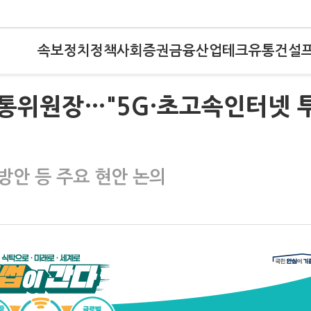
속보
정치
정책
사회
증권
금융
산업
테크
유통
건설
방통위원장…"5G·초고속인터넷 
방안 등 주요 현안 논의