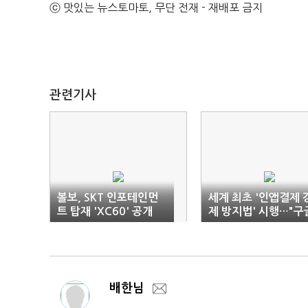
ⓒ 맛있는 뉴스토마토, 무단 전재 - 재배포 금지
관련기사
볼보, SKT 인포테인먼
세계 최초 '인앱결제 
트 탑재 'XC60' 공개
제 방지법' 시행…"구
애플 이행계획 내라"
배한님