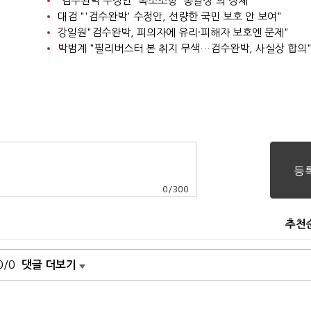
'검수완박 수정안' 독소조항 '동일성'의 정체
대검 "'검수완박' 수정안, 선량한 국민 보호 안 보여"
강일원"검수완박, 피의자에 유리·피해자 보호엔 문제"
박범계 "필리버스터 본 취지 무색…검수완박, 사실상 합의
0
/
300
추천
0/0
댓글 더보기