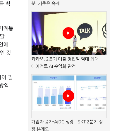
를 확
분' 기준은 숙제
 가계통
써달
정안에
인 것
카카오, 2분기 매출·영업익 역대 최대…
에이전트 AI 수익화 관건
력이 필
 방역
가입자 증가·AIDC 성장…SKT 2분기 성
장 본궤도