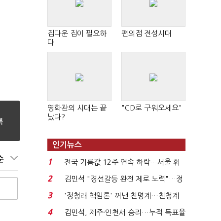
집다운 집이 필요하
편의점 전성시대
"
다
영화관의 시대는 끝
"CD로 구워오세요"
났다?
인기뉴스
순
1
전국 기름값 12주 연속 하락…서울 휘
발윳값 1909원...
2
김민석 "경선갈등 완전 제로 노력"…정
청래 "반명 공세 사...
3
'정청래 책임론' 꺼낸 친명계…친청계
는 추가투표 때리기...
4
김민석, 제주·인천서 승리…누적 득표율