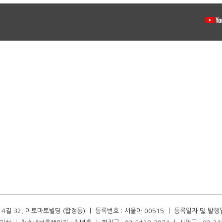
길 32, 이토마토빌딩 (합정동) ㅣ 등록번호 : 서울아 00515 ㅣ 등록일자 및 발행일자 :