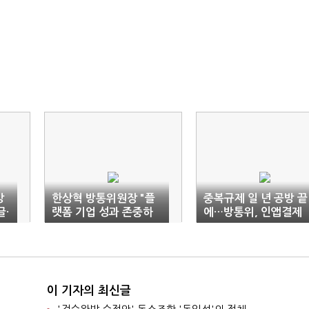
강
한상혁 방통위원장 "플
중복규제 일 년 공방 끝
글·
랫폼 기업 성과 존중하
에…방통위, 인앱결제
지만 상생 위한 '핀셋 규
방지법 고시 개정
제' 필요"
이 기자의 최신글