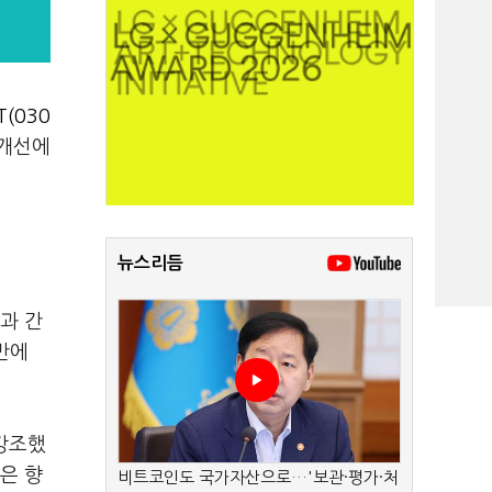
T(030
 개선에
뉴스리듬
과 간
반에
 강조했
은 향
비트코인도 국가자산으로…'보관·평가·처