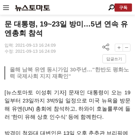
구독
문 대통령, 19~23일 방미…5년 연속 유
엔총회 참석
입력: 2021-09-13 16:24:09
수정: 2021-09-13 16:24:09
답글쓰기
올해 남북 유엔 동시가입 30주년…"한반도 평화노
력 국제사회 지지 재확인"
[뉴스토마토 이성휘 기자] 문재인 대통령이 오는 19
일부터 23일까지 3박5일 일정으로 미국 뉴욕을 방문
해 유엔(UN) 총회에 참석하고, 하와이 호놀룰루에 들
러 '한미 유해 상호 인수식' 등에 함께한다.
박경미 청와대 대변인은 13일 오후 춘추관 브리핑에