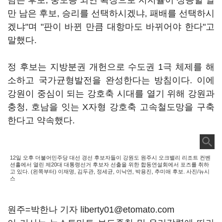
남은 후보, 중도층 외연 확장으로 지지율이 상승할 일
만 남은 후보, 승리를 선택하시겠냐, 패배를 선택하시
겠냐"며 "판이 바뀐 만큼 대항마도 바뀌어야 한다"고
말했다.
정 후보는 지방분권 개헌으로 수도권 1극 체제를 해
소하고 국가균형발전을 완성한다는 방침이다. 이에
강원이 중심이 되는 강호축 시대를 열기 위해 강원과
충청, 호남을 잇는 X자형 강호축 고속철도망을 구축
한다고 약속했다.
12일 오후 더불어민주당 대선 경선 후보자들이 강원도 원주시 오크밸리 리조트 컨벤
션홀에서 열린 제20대 대통령선거 후보자 선출을 위한 합동연설회에서 포즈를 취하
고 있다. (왼쪽부터) 이재명, 김두관, 정세균, 이낙연, 박용진, 추미애 후보. 사진/뉴시
스
원주=박한나 기자 liberty01@etomato.com