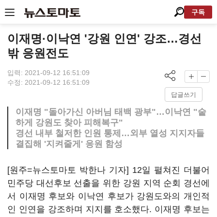
구독
이재명·이낙연 '강원 인연' 강조…경선
밖 응원전도
입력: 2021-09-12 16:51:09
수정: 2021-09-12 16:51:09
답글쓰기
이재명 "돌아가신 아버님 태백 광부"…이낙연 "숱
하게 강원도 찾아 피해복구"
경선 내부 철저한 인원 통제…외부 열성 지지자들
결집해 '지켜줄게' 응원 함성
[원주=뉴스토마토 박한나 기자] 12일 펼쳐진 더불어
민주당 대선후보 선출을 위한 강원 지역 순회 경선에
서 이재명 후보와 이낙연 후보가 강원도와의 개인적
인 인연을 강조하며 지지를 호소했다. 이재명 후보는