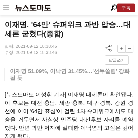
구독
이재명, '64만' 슈퍼위크 과반 압승…대
세론 굳혔다(종합)
입력: 2021-09-12 18:38:46
수정: 2021-09-12 18:38:46
답글쓰기
이재명 51.09%, 이낙연 31.45%…'선두쏠림' 강화
될 듯
[뉴스토마토 이성휘 기자] 이재명 대세론이 확인됐다.
이 후보는 대전·충남, 세종·충북, 대구·경북, 강원 경
선에 이어 '64만 표심'이 걸린 1차 슈퍼위크에서도 대
승을 거두면서 사실상 민주당 대선후보 자리를 예약
했다. 반면 과반 저지에 실패한 이낙연의 고심은 깊어
지게 됐다.