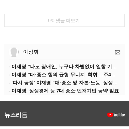
0/0
댓글 더보기
이성휘
이재명 "나도 장애인, 누구나 차별없이 일할 기회 중요"
이재명 "대·중소 힘의 균형 무너져 '착취'…주4일제, 가야할 길"
'다시 공정' 이재명 "대·중소 및 자본·노동, 상생하는 공정한 성장"
이재명, 상생경제 등 7대 중소·벤처기업 공약 발표
뉴스리듬