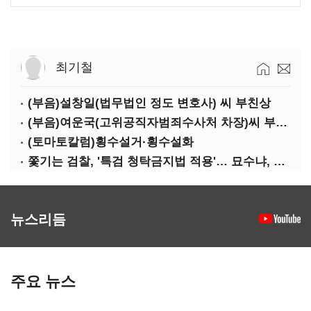
최기철
(부음)설창일(법무법인 정도 변호사) 씨 부친상
(부음)여운국(고위공직자범죄수사처 차장)씨 부친상
(토마토칼럼)횡수설거·횡수설화
쫓기는 검찰, '특검 청탁금지법 적용'… 묘수냐, 무리수냐
뉴스리듬
주요 뉴스