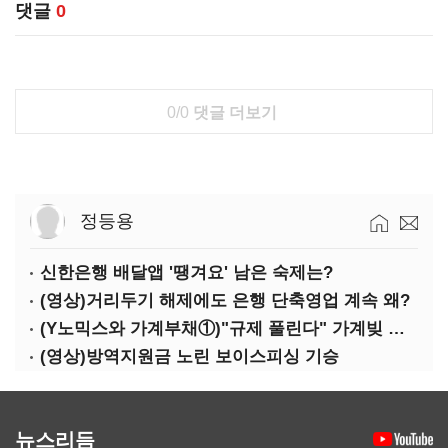
댓글
0
0/0
댓글 더보기
정등용
신한은행 배달앱 '땡겨요' 남은 숙제는?
(영상)거리두기 해제에도 은행 단축영업 계속 왜?
(Y노믹스와 가계부채①)"규제 풀린다" 가계빚 다시 꿈틀
(영상)방역지원금 노린 보이스피싱 기승
뉴스리듬