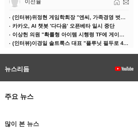
이선율
(인터뷰)위정현 게임학회장 "엔씨, 가족경영 벗어나 세대교체해야"
카카오, AI 챗봇 '다다음' 오픈베타 일시 중단
이상헌 의원 "확률형 아이템 시행령 TF에 게이머 의견 대변할 사람 없어"
(인터뷰)이경일 솔트룩스 대표 "플루닛 필두로 400억 연매출 목표"
뉴스리듬
주요 뉴스
많이 본 뉴스