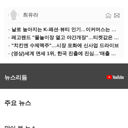
최유라
날로 높아지는 K-패션·뷰티 인기…이커머스는 역직구 키운다
레고랜드 "물놀이장 열고 야간개장"…티켓값은 동결
"치킨엔 수제맥주"…시장 포화에 신사업 드라이브
(영상)세계 면세 1위, 한국 진출에 진심…'매출 증빙' 물어봤다
뉴스리듬
주요 뉴스
많이 본 뉴스