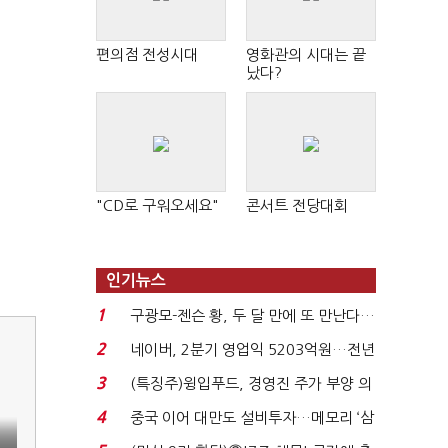
편의점 전성시대
영화관의 시대는 끝
났다?
"CD로 구워오세요"
콘서트 전당대회
인기뉴스
1
구광모-젠슨 황, 두 달 만에 또 만난다…
로봇·AI 등 논...
2
네이버, 2분기 영업익 5203억원…전년
비 0.2% 감소...
3
(특징주)윙입푸드, 경영진 주가 부양 의
지에 상한가...
4
중국 이어 대만도 설비투자…메모리 ‘삼
국전쟁’