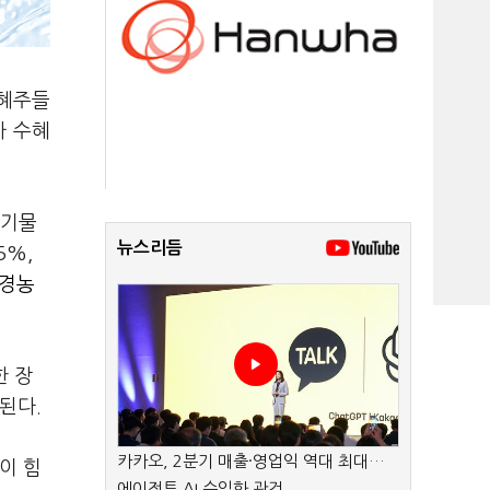
수혜주들
마 수혜
폐기물
뉴스리듬
5%,
경농
한 장
 된다.
카카오, 2분기 매출·영업익 역대 최대…
이 힘
에이전트 AI 수익화 관건