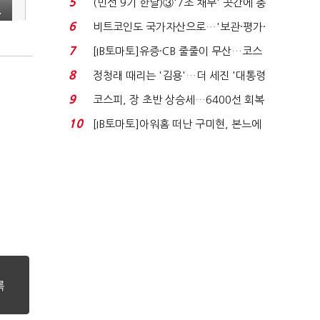
5
(민선 9기 한달)③'7조 채무' 곳간에 충
.
격…추미애, 20년...
6
비트코인도 국가자산으로…'보관·평가·
처분' 기준은 ...
7
[IB토마토]유증·CB 줄줄이 무산…코스
닥 벌점 급증에 ...
8
정청래 때리는 '김용'…더 세진 '대통령
최측근' 입...
9
코스피, 장 초반 상승세…6400선 회복
시도
10
[IB토마토]아워홈 떠난 구미현, 본느에
340억 베팅…가...