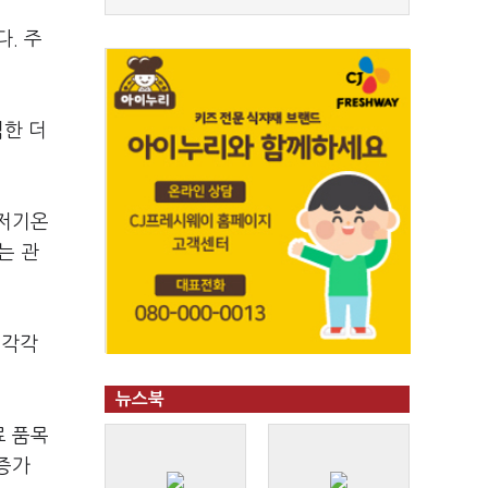
다. 주
심한 더
최저기온
는 관
 각각
뉴스북
료 품목
 증가