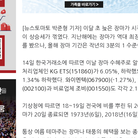
[뉴스토마토 박준형 기자] 이달 초 늦은 장마가 
이 상승세가 꺾였다. 지난해에는 장마가 역대 최장
를 봤으나, 올해 장마 기간은 작년의 3분의 1 수
14일 한국거래소에 따르면 이날 장마 수혜주로 
처리업체인
KG ETS(151860)
가 6.05%, 하락
1.34% 하락했다.
와이엔텍(067900)
(-1.27%),
(002100)
과 비료업체
조비(001550)
도 각각 2.
기상청에 따르면 18~19일 전국에 비를 뿌린 뒤 
마가 20일 종료되면 1973년(6일), 2018년(1
통상 여름 테마주는 장마나 태풍의 혜택을 보는 종