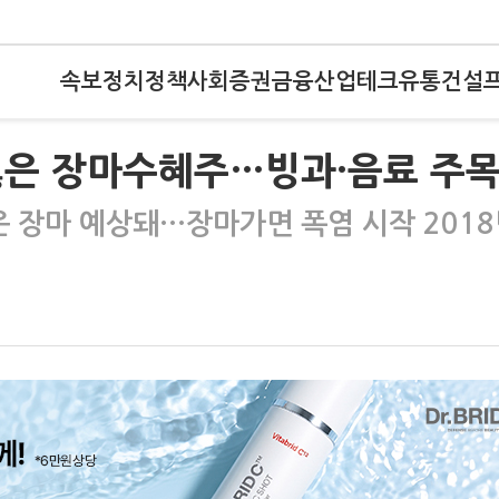
속보
정치
정책
사회
증권
금융
산업
테크
유통
건설
잃은 장마수혜주…빙과·음료 주
은 장마 예상돼…장마가면 폭염 시작 201