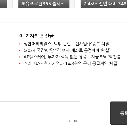
초유프로틴365 출시…
7.4조…전년 대비 348
단백질 식품 시장 공략
7%↑
이 기자의 최신글
성안머티리얼스, 먹튀 논란…신사업·유증도 차질
(2024 국감)야당 “김 여사 계좌로 통정매매 확실”
AP헬스케어, 투자자 설득 없는 유증…자금조달 ‘빨간불’
캐리, UAE 현지기업과 1조3천억 구리 공급계약 체결
0
/
300