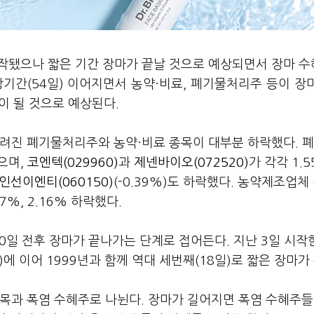
시작됐으나 짧은 기간 장마가 끝날 것으로 예상되면서 장마 
기간(54일) 이어지면서 농약·비료, 폐기물처리주 등이 장
준이 될 것으로 예상된다.
알려진 폐기물처리주와 농약·비료 종목이 대부분 하락했다. 
했으며,
코엔텍(029960)
과
제넨바이오(072520)
가 각각 1.5
인선이엔티(060150)
(-0.39%)도 하락했다. 농약제조업체
17%, 2.16% 하락했다.
20일 전후 장마가 끝나가는 단계로 접어든다. 지난 3일 시작
6일)에 이어 1999년과 함께 역대 세번째(18일)로 짧은 장마가
목과 폭염 수혜주로 나뉜다. 장마가 길어지면 폭염 수혜주들