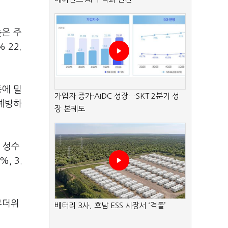
높은 주
 22.
등에 밀
가입자 증가·AIDC 성장…SKT 2분기 성
 예방하
장 본궤도
 성수
%, 3.
무더위
배터리 3사, 호남 ESS 시장서 ‘격돌’