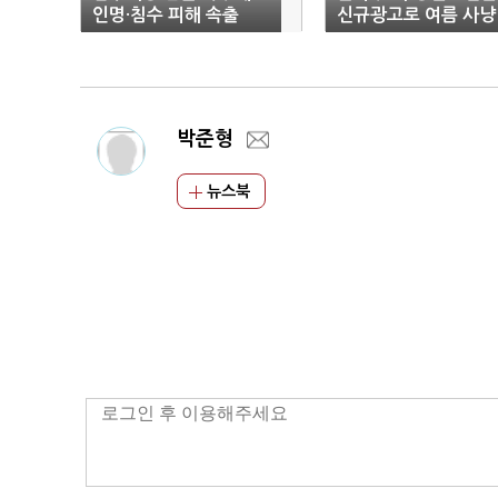
인명·침수 피해 속출
신규광고로 여름 사냥
나서
박준형
뉴스북