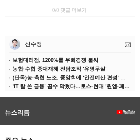
0/0
댓글 더보기
신수정
보험대리점, 1200%룰 우회경쟁 불씨
농협·수협 중대재해 전담조직 '유명무실'
(단독)농·축협 노조, 중앙회에 '안전예산 편성' 요구
'IT 탈 쓴 금융' 꼼수 막혔다…토스·현대 '원앱·페이' 전략 수정 불가피
뉴스리듬