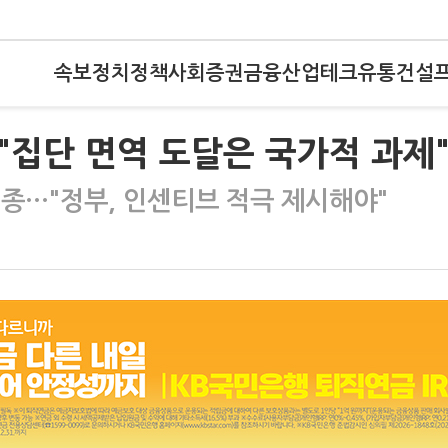
속보
정치
정책
사회
증권
금융
산업
테크
유통
건설
 "집단 면역 도달은 국가적 과제
접종…"정부, 인센티브 적극 제시해야"