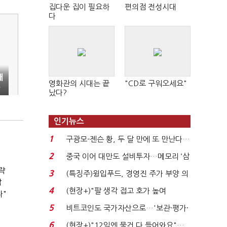
집다운 집이 필요하
편의점 전성시대
다
개
영화관의 시대는 끝
"CD로 구워오세요"
출
났다?
인기뉴스
1
구광모-젠슨 황, 두 달 만에 또 만난다…
로봇·AI 등 논...
2
중국 이어 대만도 설비투자…메모리 ‘삼
국전쟁’
략
3
(특징주)윙입푸드, 경영진 주가 부양 의
박
지에 상한가...
4
(현장+)"팔 생각 접고 호가 높여
다"
요"…'덜 똘똘한 한 채' 20...
5
비트코인도 국가자산으로…'보관·평가·
처분' 기준은 ...
6
(현장+)"12일엔 물건 다 들어와요"…