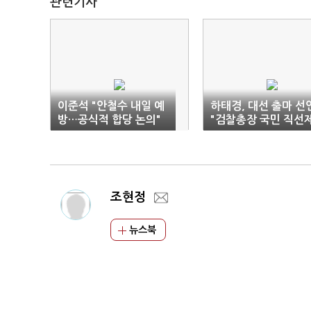
관련기사
이준석 "안철수 내일 예
하태경, 대선 출마 선
방…공식적 합당 논의"
"검찰총장 국민 직선
도입·법무부 폐지"
조현정
뉴스북