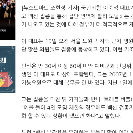
[뉴스토마토 조현정 기자] 국민의힘 이준석 대표
고 백신 접종을 통해 집단 면역에 빨리 도달하는 
가 나오고 있는 것에 대해 정부가 더 적극적으로 
이 대표는 15일 오전 서울 노원구 자택 근처 병
당 많은 의원들도 접종에 동참하고 있다. 이런 기
얀센은 만
30
세 이상
60
세 미만 예비군과 민방위 
생인 이 대표도 대상에 포함된다.
그는 2007
년
1
기능요원으로 대체 복무를 한 바 있다. 지난 1일
그는 접종을 마친 뒤 기자들과 만나 '트래블 버블(
"예를 들어 4인 모임 제한의 경우에도 백신 접종
화 할 수 있는 상황이 됐으면 한다"고 말했다.
특히 "백신 부작용을 우려하는 분들이 많아 여야 