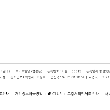
길 32, 이토마토빌딩 (합정동) ㅣ 등록번호 : 서울아 00515 ㅣ 등록일자 및 발행일자 :
성 ㅣ 청소년보호책임자 : 최병호 ㅣ 편집국 : 02-2128-3874 ㅣ 사업국 : 02-21
고안내
개인정보취급방침
IR CLUB
고충처리인제도 안내
서
I
I
I
I