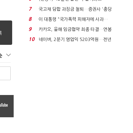
빈 매대 채우며 문 연 ...
7
국고채 담합 과징금 철퇴…증권사 '충당
금 폭탄' 우려...
8
이 대통령 "국가폭력 피해자에 사과…
적극적 조사로 진...
9
카카오, 올해 임금협약 최종 타결…연봉
6.3% 인상·격려...
10
네이버, 2분기 영업익 5203억원…전년
비 0.2% 감소...
순