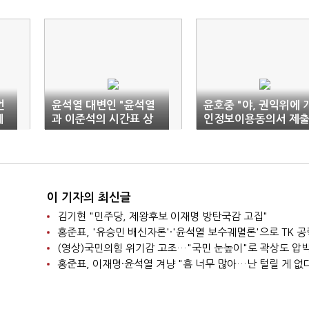
언
윤석열 대변인 "윤석열
윤호중 "야, 권익위에 
제
과 이준석의 시간표 상
인정보이용동의서 제
충 안할 것"
안해…눈 가리고 아웅"
이 기자의 최신글
김기현 "민주당, 제왕후보 이재명 방탄국감 고집"
홍준표, '유승민 배신자론'·'윤석열 보수궤멸론'으로 TK 공
(영상)국민의힘 위기감 고조…"국민 눈높이"로 곽상도 압
홍준표, 이재명·윤석열 겨냥 "흠 너무 많아…난 털릴 게 없