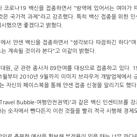
가 코로나
19
백신을 접종하면서 "방역에 있어서는 여야가 
것은 국가적 과제"라고 강조했다. 특히 백신 접종을 위한 
제시했으면 좋겠다고 밝혔다.
원에서 얀센 백신을 접종하면서 "생각보다 따끔하긴 하다"며
조는 계속될 것이라 본다"고 이같이 밝혔다.
대원, 군 관련 종사자
89
만여를 대상으로 접종하고 있다.
1
1
월부터
2010
년 9월까지 이미지 브라우저 개발업체에서 
에는 자신의 페이스북을 통해 얀센 접종 신청을 알리기도 했다
Travel
Bubble·
여행안전권역)'과 같은 백신 인센티브를 
자는 숫자에서 뺀다든지 이런 것들을 빨리 적극 시행해 경제
합의로 충분한 예산을 확보해 부작용이 있을 때는 너무 까다