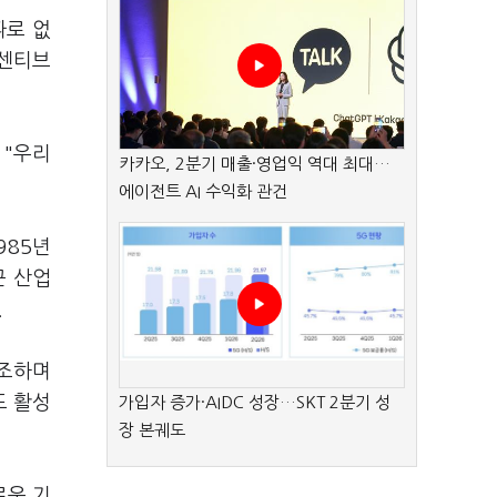
따로 없
인센티브
 "우리
카카오, 2분기 매출·영업익 역대 최대…
에이전트 AI 수익화 관건
985
년
군 산업
.
강조하며
도 활성
가입자 증가·AIDC 성장…SKT 2분기 성
장 본궤도
로운 기