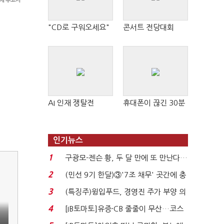
두에 두고서
"CD로 구워오세요"
콘서트 전당대회
AI 인재 쟁탈전
휴대폰이 끊긴 30분
인기뉴스
1
구광모-젠슨 황, 두 달 만에 또 만난다…
로봇·AI 등 논...
2
(민선 9기 한달)③'7조 채무' 곳간에 충
격…추미애, 20년...
3
(특징주)윙입푸드, 경영진 주가 부양 의
지에 상한가...
4
[IB토마토]유증·CB 줄줄이 무산…코스
예
닥 벌점 급증에 ...