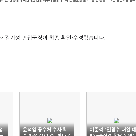
 안에 윤 전 총장의 국민의힘 입당 여부가 결정되느냐'는 질문을 받고 "윤 전 총장도 그런 캘린더를 염
라 김기성 편집국장이 최종 확인·수정했습니다.
정
윤석열 공수처 수사 착
이준석 "안철수 내일 
긍
수 찬성 40.1%, 반대 4
방…공식적 합당 논의"