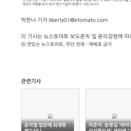
이 대변인은 15일 YTN라디오 '황보선의 출발 새아침'에서 '이 대표가 제시한 8월
국민의 여론을 보고 있다"면서 이같이 밝혔다. 사진/뉴시스
박한나 기자 liberty01@etomato.com
이 기사는 뉴스토마토 보도준칙 및 윤리강령에 따
ⓒ 맛있는 뉴스토마토, 무단 전재 - 재배포 금지
관련기사
윤석열 입당에 최재형
이준석, 송영길 '여야
변수되나
상설협의체' 제안에 "