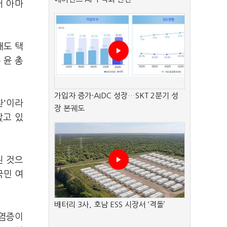
어 아마
해도 택
 윤 총
가입자 증가·AIDC 성장…SKT 2분기 성
환'이라
장 본궤도
갖고 있
된 것으
국민 여
배터리 3사, 호남 ESS 시장서 ‘격돌’
 염증이