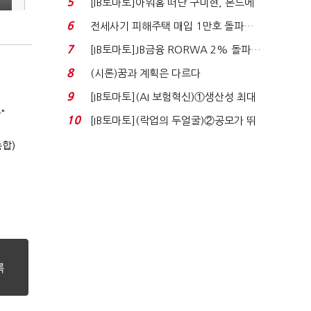
5
[IB토마토]아워홈 떠난 구미현, 본느에
340억 베팅…가...
6
전세사기 피해주택 매입 1만호 돌파…
누적 피해자 4만2...
7
[IB토마토]JB금융 RORWA 2% 돌파…
실적 견인은 은행 ...
8
(시론)꿈과 계획은 다르다
9
[IB토마토](AI 보험혁신)①생산성 최대
"
80% 개선…현실...
10
[IB토마토](락업의 두얼굴)②공모가 뛰
자 첫날 매도…FI ...
합)