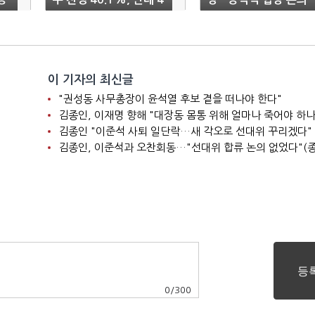
7% 팽팽
이 기자의 최신글
"권성동 사무총장이 윤석열 후보 곁을 떠나야 한다"
김종인, 이재명 향해 "대장동 몸통 위해 얼마나 죽어야 하나
김종인 "이준석 사퇴 일단락…새 각오로 선대위 꾸리겠다"
김종인, 이준석과 오찬회동…"선대위 합류 논의 없었다"(종
0
/
300