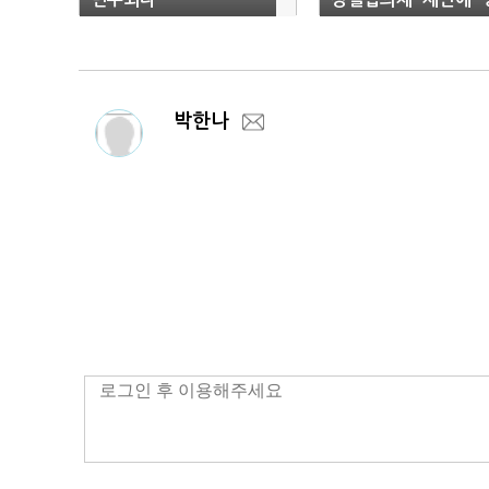
정 평가"
박한나