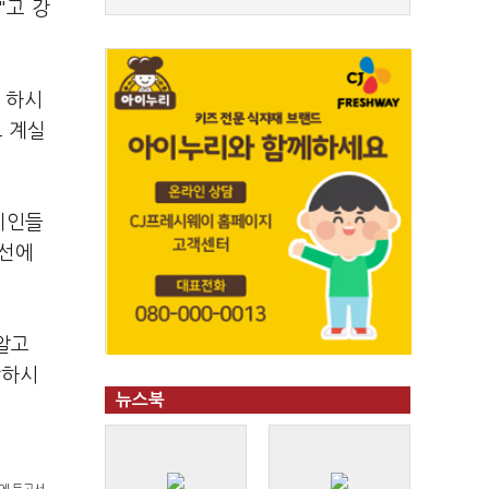
"고 강
 하시
고 계실
치인들
장선에
 알고
각하시
뉴스북