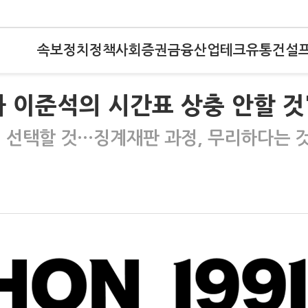
속보
정치
정책
사회
증권
금융
산업
테크
유통
건설
 이준석의 시간표 상충 안할 것
에 선택할 것…징계재판 과정, 무리하다는 것