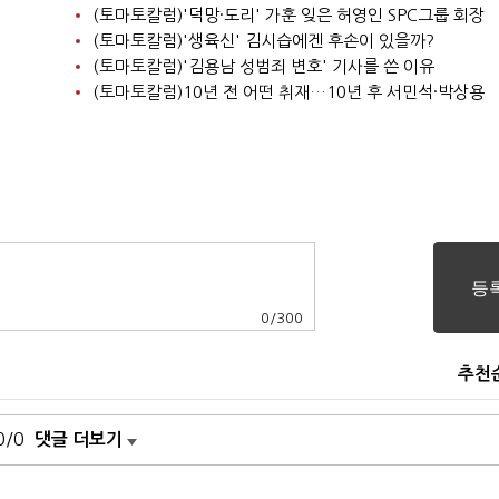
(토마토칼럼)'덕망·도리' 가훈 잊은 허영인 SPC그룹 회장
(토마토칼럼)'생육신' 김시습에겐 후손이 있을까?
(토마토칼럼)'김용남 성범죄 변호' 기사를 쓴 이유
(토마토칼럼)10년 전 어떤 취재…10년 후 서민석·박상용
0
/
300
추천
0/0
댓글 더보기