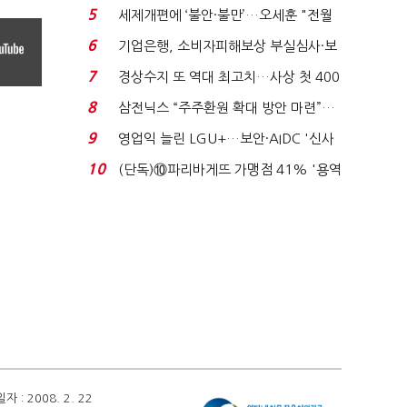
생법 위반 반복...
5
세제개편에 ‘불안·불만’…오세훈 "전월
세 구하기 더 ...
6
기업은행, 소비자피해보상 부실심사·보
이스피싱 공시 ...
7
경상수지 또 역대 최고치…사상 첫 400
억달러에 '3% 성...
8
삼전닉스 “주주환원 확대 방안 마련”…
로이터에 성명...
9
영업익 늘린 LGU+…보안·AIDC '신사
업 드라이브'...
10
(단독)⑩파리바게뜨 가맹점 41% '용역
제빵기사 없어'…고...
 2008. 2. 22