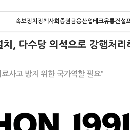
속보
정치
정책
사회
증권
금융
산업
테크
유통
건설
 설치, 다수당 의석으로 강행처리
의료사고 방지 위한 국가역할 필요"