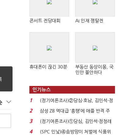
콘서트 전당대회
AI 인재 쟁탈전
휴대폰이 끊긴 30분
부동산 동상이몽, 국
민만 불안하다
인기뉴스
1
(정기여론조사)②당심·호남, 김민석-정
순
청래 '초접전'...
2
삼성 Z8 역대급 ‘흥행’에 애플 반격 주
목…9월 ‘폴...
3
(정기여론조사)①당심, 김민석·정청래
'초접전'…대통령 ...
4
(SPC 민낯)④솜방망이 처벌에 식품위