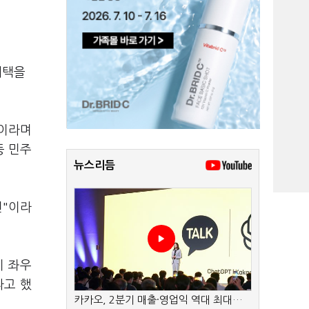
채택을
"이라며
등 민주
뉴스리듬
련"이라
이 좌우
라고 했
카카오, 2분기 매출·영업익 역대 최대…