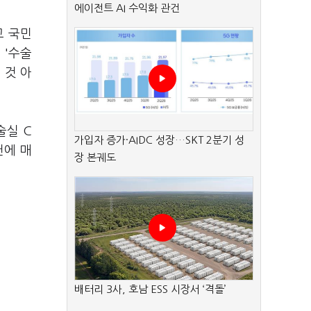
에이전트 AI 수익화 관건
고 국민
 '수술
 것 아
술실 C
가입자 증가·AIDC 성장…SKT 2분기 성
천에 매
장 본궤도
배터리 3사, 호남 ESS 시장서 ‘격돌’