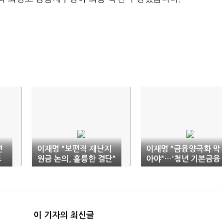
면
이재명 "보편적 재난지
이재명 "금융양극화 막
도
원금 논의, 훌륭한 결단"
아야"…'청년 기본금융
사업' 제시
이 기자의 최신글