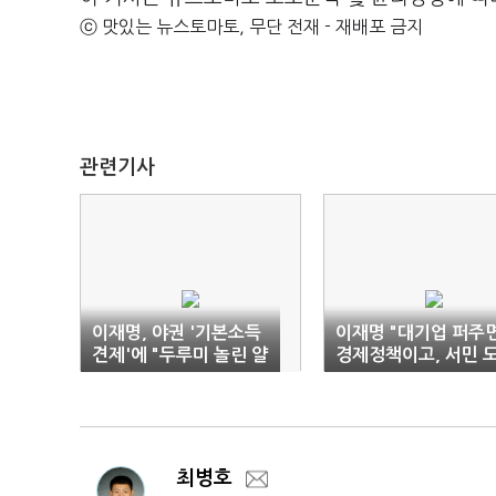
ⓒ 맛있는 뉴스토마토, 무단 전재 - 재배포 금지
관련기사
이재명, 야권 '기본소득
이재명 "대기업 퍼주
견제'에 "두루미 놀린 얄
경제정책이고, 서민 
미운 여우같다"
우면 현금복지냐"
최병호