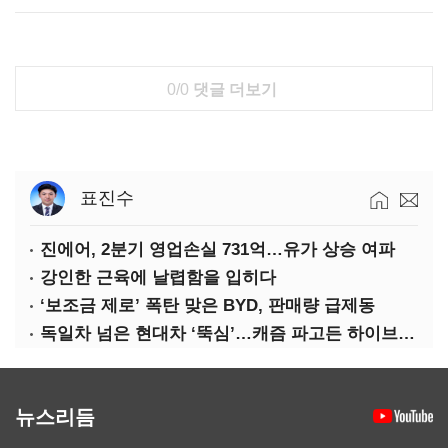
0/0
댓글 더보기
표진수
진에어, 2분기 영업손실 731억…유가 상승 여파
강인한 근육에 날렵함을 입히다
‘보조금 제로’ 폭탄 맞은 BYD, 판매량 급제동
독일차 넘은 현대차 ‘뚝심’…캐즘 파고든 하이브리드 역전극
뉴스리듬