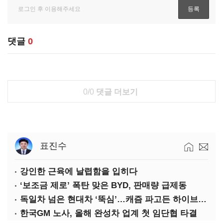
댓글
0
0/0
댓글 더보기
표진수
강인한 근육에 날렵함을 입히다
‘보조금 제로’ 폭탄 맞은 BYD, 판매량 급제동
독일차 넘은 현대차 ‘뚝심’…캐즘 파고든 하이브리드 역전극
한국GM 노사, 올해 완성차 업계 첫 임단협 타결