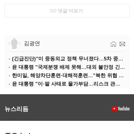
0/0
댓글 더보기
김광연
(긴급진단)"미 중동외교 정책 무너졌다…5차 중동전 가능성은 낮아"
윤 대통령 "국제분쟁 배제 못해…대외 불안정 긴밀대응"
한미일, 해양차단훈련·대해적훈련…"북한 위협 억제"
윤 대통령 "이·팔 사태로 물가부담…리스크 관리 만전 기해야"
뉴스리듬