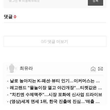
댓글
0
0/0
댓글 더보기
최유라
날로 높아지는 K-패션·뷰티 인기…이커머스는 역직구 키운다
레고랜드 "물놀이장 열고 야간개장"…티켓값은 동결
"치킨엔 수제맥주"…시장 포화에 신사업 드라이브
(영상)세계 면세 1위, 한국 진출에 진심…'매출 증빙' 물어봤다