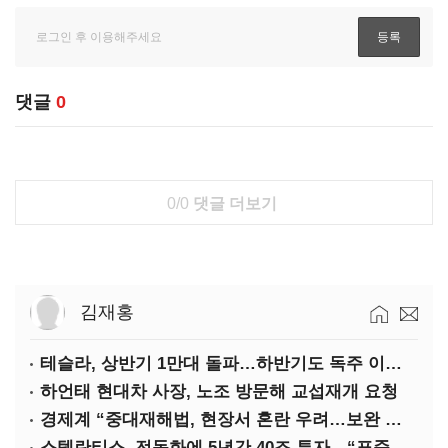
댓글
0
0/0
댓글 더보기
김재홍
테슬라, 상반기 1만대 돌파…하반기도 독주 이어질까
하언태 현대차 사장, 노조 방문해 교섭재개 요청
경제계 “중대재해법, 현장서 혼란 우려…보완 필요”
스텔란티스, 전동화에 5년간 40조 투자…“표준 제시”