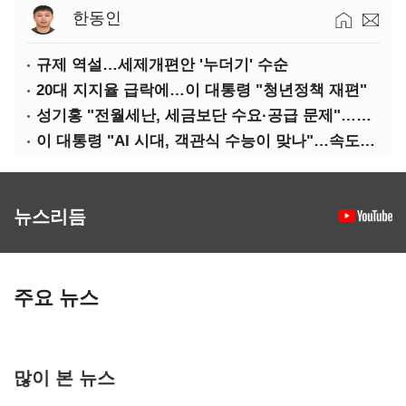
한동인
규제 역설…세제개편안 '누더기' 수순
20대 지지율 급락에…이 대통령 "청년정책 재편"
성기홍 "전월세난, 세금보단 수요·공급 문제"…닥공 시사
이 대통령 "AI 시대, 객관식 수능이 맞나"…속도전 '경계'
뉴스리듬
주요 뉴스
많이 본 뉴스