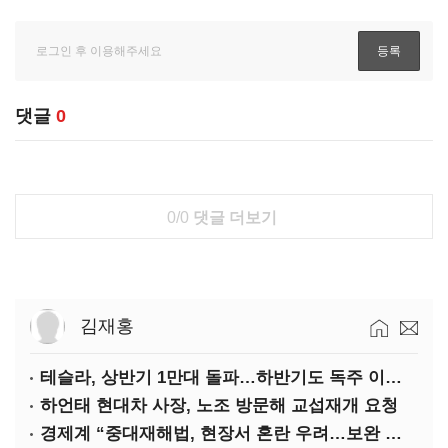
댓글
0
0/0
댓글 더보기
김재홍
테슬라, 상반기 1만대 돌파…하반기도 독주 이어질까
하언태 현대차 사장, 노조 방문해 교섭재개 요청
경제계 “중대재해법, 현장서 혼란 우려…보완 필요”