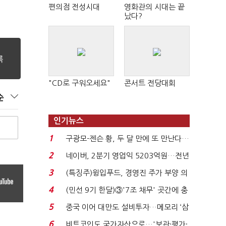
편의점 전성시대
영화관의 시대는 끝
났다?
"CD로 구워오세요"
콘서트 전당대회
순
인기뉴스
1
구광모-젠슨 황, 두 달 만에 또 만난다…
로봇·AI 등 논...
2
네이버, 2분기 영업익 5203억원…전년
비 0.2% 감소...
3
(특징주)윙입푸드, 경영진 주가 부양 의
지에 상한가...
4
(민선 9기 한달)③'7조 채무' 곳간에 충
격…추미애, 20년...
5
중국 이어 대만도 설비투자…메모리 ‘삼
국전쟁’
6
비트코인도 국가자산으로…'보관·평가·