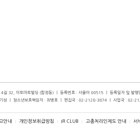
길 32, 이토마토빌딩 (합정동) ㅣ 등록번호 : 서울아 00515 ㅣ 등록일자 및 발행일자 :
성 ㅣ 청소년보호책임자 : 최병호 ㅣ 편집국 : 02-2128-3874 ㅣ 사업국 : 02-21
고안내
개인정보취급방침
IR CLUB
고충처리인제도 안내
서
I
I
I
I