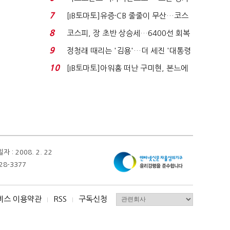
처분' 기준은 ...
7
[IB토마토]유증·CB 줄줄이 무산…코스
닥 벌점 급증에 ...
8
코스피, 장 초반 상승세…6400선 회복
시도
9
정청래 때리는 '김용'…더 세진 '대통령
최측근' 입...
10
[IB토마토]아워홈 떠난 구미현, 본느에
340억 베팅…가...
 2008. 2. 22
28-3377
비스 이용약관
RSS
구독신청
I
I