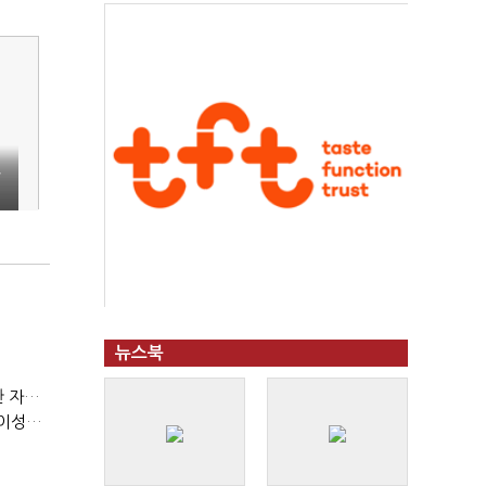
론
뉴스북
(정기여론조사)③2순위, 10명 중 4명 '송영길'…정청래 '한 자릿수'
(정기여론조사)④최고위원 최민희·박선원 '양강'…서미화·이성윤·임미애 뒤이어