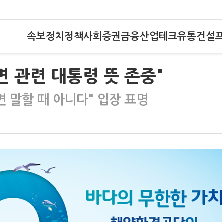
속보
정치
정책
사회
증권
금융
산업
테크
유통
건설
면 관련 대통령 뜻 존중"
면 말할 때 아니다" 입장 표명