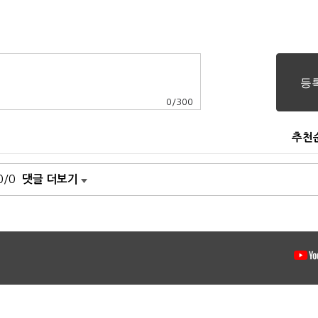
0
/
300
추천
0/0
댓글 더보기