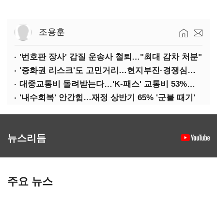
조용훈
'번호판 장사' 갑질 운송사 철퇴…"최대 감차 처분"
'중화권 리스크'도 고민거리…현지부진·경쟁심화·양안냉각
대중교통비 돌려받는다…'K-패스' 교통비 53%까지 환급
'내수회복' 안간힘…재정 상반기 65% '군불 때기'
뉴스리듬
주요 뉴스