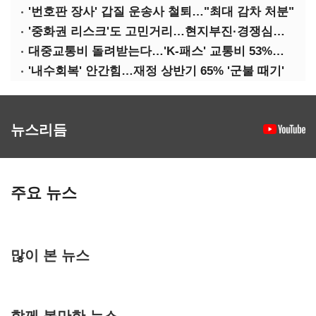
'번호판 장사' 갑질 운송사 철퇴…"최대 감차 처분"
'중화권 리스크'도 고민거리…현지부진·경쟁심화·양안냉각
대중교통비 돌려받는다…'K-패스' 교통비 53%까지 환급
'내수회복' 안간힘…재정 상반기 65% '군불 때기'
뉴스리듬
주요 뉴스
많이 본 뉴스
함께 볼만한 뉴스