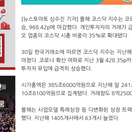
[뉴스토마토 심수진 기자] 올해 코스닥 지수는 코로
승, 968.42p에 마감했다. 개인투자자의 거래가
오 업종의 코스닥 시총 비중이 35%로 확대됐다.
30일 한국거래소에 따르면 코스닥 지수는 지난해 말 6
마쳤다. 코로나 확산 여파로 지난 3월 428.35
투자자 유입에 급격히 상승했다.
시가총액은 385조6000억원으로 지난해 말 241
10조8100억원으로 집계됐다. 거래량도 8억250
올해는 사업모델 특례상장 등 다변화된 상장 트랙
했다. 지난해 1405개사에서 63개사 늘었다.