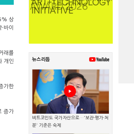
6% 상
약·바이
 거래를
뉴스리듬
과 개인
 증가한
로 증가
비트코인도 국가자산으로…'보관·평가·처
분' 기준은 숙제