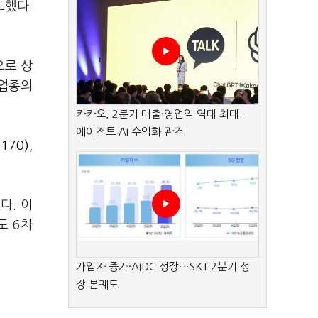
도했다.
으로 상
 업종의
카카오, 2분기 매출·영업익 역대 최대…
에이전트 AI 수익화 관건
170)
,
다. 이
도 6차
가입자 증가·AIDC 성장…SKT 2분기 성
장 본궤도