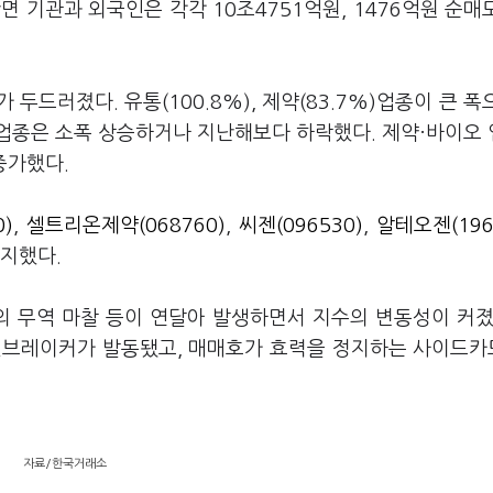
 기관과 외국인은 각각 10조4751억원, 1476억원 순매
두드러졌다. 유통(100.8%), 제약(83.7%)업종이 큰 폭
%) 업종은 소폭 상승하거나 지난해보다 하락했다. 제약·바이오
증가했다.
)
,
셀트리온제약(068760)
,
씨젠(096530)
,
알테오젠(196
차지했다.
의 무역 마찰 등이 연달아 발생하면서 지수의 변동성이 커졌
서킷브레이커가 발동됐고, 매매호가 효력을 정지하는 사이드카
자료/한국거래소