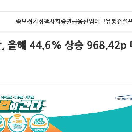
속보
정치
정책
사회
증권
금융
산업
테크
유통
건설
 올해 44.6% 상승 968.42p