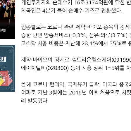
개인투자자의 순매수가 16조3174억원에 달한 반면
외국인은 4분기 들어 순매수 기조로 전환했다.
업종별로는 코로나 관련 제약·바이오 종목의 강세가 
승한 반면 방송서비스(-0.3%, 섬유·의류(3.7
코스닥 시총 비중은 지난해 28.1%에서 35%로 
제약·바이오의 강세로
셀트리온헬스케어(091990
에이치엘비(028300)
등이 시총 상위 1~5위를 
올해 코로나 팬데믹, 국제유가 급락, 미국과 중국
여파로 지난 3월에는 2016년 이후 처음으로 
례 발동됐다.