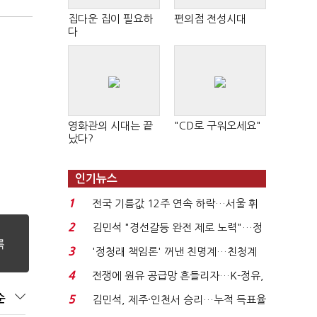
집다운 집이 필요하
편의점 전성시대
다
영화관의 시대는 끝
"CD로 구워오세요"
났다?
인기뉴스
1
전국 기름값 12주 연속 하락…서울 휘
발윳값 1909원...
2
김민석 "경선갈등 완전 제로 노력"…정
청래 "반명 공세 사...
3
'정청래 책임론' 꺼낸 친명계…친청계
는 추가투표 때리기...
4
전쟁에 원유 공급망 흔들리자…K-정유,
에너지안보 핵심...
순
5
김민석, 제주·인천서 승리…누적 득표율