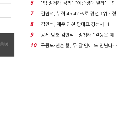
'1위 탈환'(종합)...
6
"팀 정청래 정리" "이중잣대 말라"…민
주 최고위원 계파 다...
7
김민석, 누적 45.42%로 경선 1위…정
청래와 격차 0.86%p(...
8
김민석, 제주·인천 당대표 경선서 '1
위'(1보)...
9
공세 멈춘 김민석…정청래 "갈등은 제
가 수습"
10
구광모-젠슨 황, 두 달 만에 또 만난다…
로봇·AI 등 논...