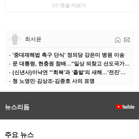
0/0
댓글 더보기
최서윤
'중대재해법 촉구 단식' 정의당 강은미 병원 이송
문 대통령, 현충원 참배…"일상 되찾고 선도국가 도약"
(신년사)이낙연 "'회복'과 '출발'의 새해…'전진'과 '통합' 구현할 것"
청 노영민·김상조·김종호 사의 표명
뉴스리듬
주요 뉴스