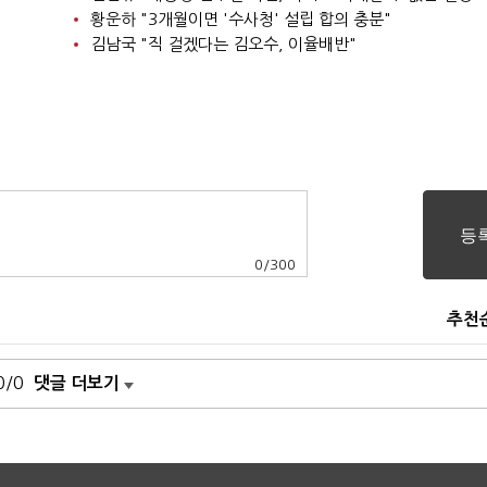
황운하 "3개월이면 '수사청' 설립 합의 충분"
김남국 "직 걸겠다는 김오수, 이율배반"
0
/
300
추천
0/0
댓글 더보기