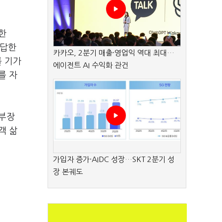
한
 답한
카카오, 2분기 매출·영업익 역대 최대…
를 기가
에이전트 AI 수익화 관건
를 자
본부장
객 삶
가입자 증가·AIDC 성장…SKT 2분기 성
장 본궤도