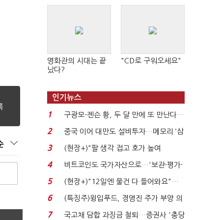
영화관의 시대는 끝
"CD로 구워오세요"
났다?
인기뉴스
1
구광모-젠슨 황, 두 달 만에 또 만난다…
로봇·AI 등 논...
2
중국 이어 대만도 설비투자…메모리 ‘삼
국전쟁’
순
3
(현장+)"팔 생각 접고 호가 높여
요"…'덜 똘똘한 한 채' 20...
4
비트코인도 국가자산으로…'보관·평가·
처분' 기준은 ...
5
(현장+)"12일엔 물건 다 들어와요"…
빈 매대 채우며 문 연 ...
6
(특징주)윙입푸드, 경영진 주가 부양 의
지에 상한가...
7
국고채 담합 과징금 철퇴…증권사 '충당