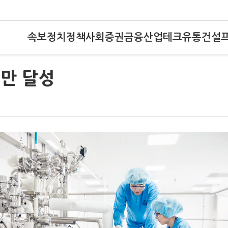
속보
정치
정책
사회
증권
금융
산업
테크
유통
건설
0만 달성