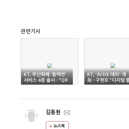
관련기사
KT, 부산화폐 '동백전'
KT, 'AI·DX 데이' 개
서비스 4종 출시…"QR
최…구현모 "디지털 
확대, 소상공인 부담 완
랫폼 기업 변화 시작"
화"
김동현
뉴스북