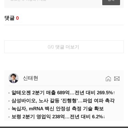
댓글
0
0/0
댓글 더보기
신태현
알테오젠 2분기 매출 689억…전년 대비 269.5%↑
삼성바이오, 노사 갈등 '진행형'…파업 여파 촉각
녹십자, mRNA 백신 안정성 측정 기술 확보
보령 2분기 영업익 238억…전년 대비 6.2%↓