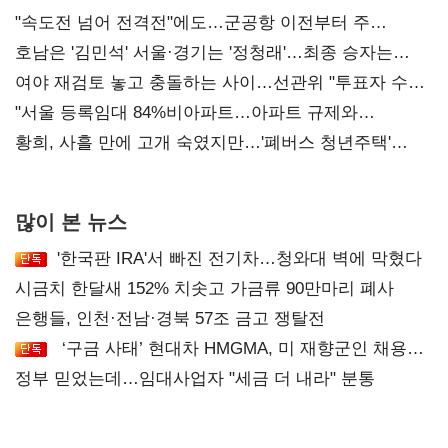
"속도전 넘어 전격전"에도…군공항 이전부터 주
52시간까지 '뇌관'
호남은 '김민석' 서울·경기는 '정청래'…최종 승자는
'안갯속'
여야 재검토 놓고 충돌하는 사이…선관위 "투표자 수
오차 당연"
"서울 등록임대 84%비아파트…아파트 규제와
달리해야"
황희, 사흘 만에 고개 숙였지만…'폐버스 청년주택'
후폭풍
많이 본 뉴스
'한국판 IRA'서 빠진 전기차…청와대 벽에 막혔다
시금치 한달새 152% 치솟고 가금류 90만마리 폐사
은행들, 인천·전남·경북 57조 금고 쟁탈전
‘구금 사태’ 현대차 HMGMA, 미 재향군인 채용
확대로 분위기 반전
정부 믿었는데…임대사업자 "세금 더 내라" 분통