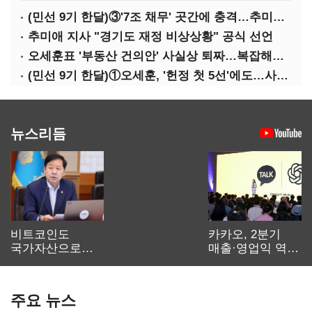
(민선 9기 한달)③'7조 채무' 곳간에 충격…추미애, 20년만에 '비상재정' 선언 승부수
추미애 지사 "경기도 재정 비상상황" 공식 선언
오세훈표 '부동산 건의안' 사실상 퇴짜…복잡해진 '재개발 31만호' 셈법
(민선 9기 한달)①오세훈, '헌정 첫 5선'에도…사법리스크·여소야대에 발목
뉴스리듬
비트코인도
카카오, 2분기
국가자산으로…'
매출·영업익 역대
보관·평가·처분'
최대…에이전트
기준은 숙제
AI 수익화 관건
주요 뉴스