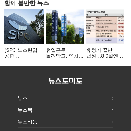
함께 볼만한 뉴스
(SPC 노조탄압
휴일근무
휴정기 끝난
공판
돌려막고, 연차도
법원…8·9월엔
100회)⑫"허영인
통제…코레일
3특검 재판
도 책임 안 지는
승무현장의
'줄선고' 예정
'사회적합의'…
'아슬아슬한
남은 건 꼼수·
52시간'
탄압"
뉴스
뉴스북
뉴스리듬