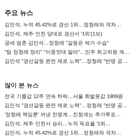
기준은 숙제
AI 수익화 관건
본궤도
주요 뉴스
김민석, 누적 45.42%로 경선 1위…정청래와 격차
0.86%p(2보)
김민석, 제주·인천 당대표 경선서 '1위'(1보)
공세 멈춘 김민석…정청래 "갈등은 제가 수습"
"팀 정청래 정리" "이중잣대 말라"…민주 최고위원 계파
다툼 격화
김민석 "경선갈등 완전 제로 노력"…정청래 "반명 공세
사과부터"
많이 본 뉴스
전국 기름값 12주 연속 하락…서울 휘발윳값 1909원
김민석 "경선갈등 완전 제로 노력"…정청래 "반명 공세
사과부터"
'정청래 책임론' 꺼낸 친명계…친청계는 추가투표
때리기
김민석, 제주·인천서 승리…누적 득표율 '1위
탈환'(종합)
김민석, 누적 45.42%로 경선 1위…정청래와 격차