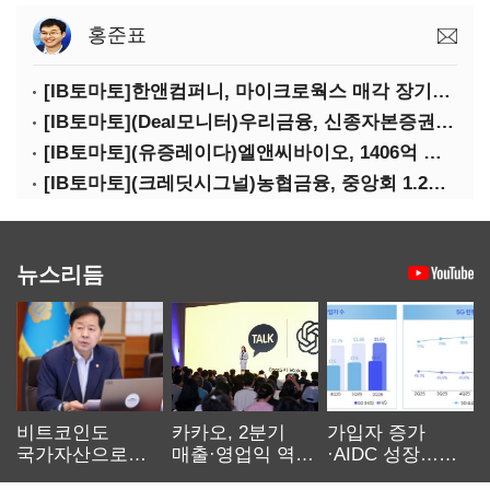
홍준표
[IB토마토]한앤컴퍼니, 마이크로웍스 매각 장기화 대비…배당 회수판 깔았다
[IB토마토](Deal모니터)우리금융, 신종자본증권 발행했지만 차환금리 '부담'
[IB토마토](유증레이다)엘앤씨바이오, 1406억 유증…최대주주는 절반만 청약
[IB토마토](크레딧시그널)농협금융, 중앙회 1.2조 지원받아 생산적금융 확대
뉴스리듬
비트코인도
카카오, 2분기
가입자 증가
국가자산으로…'
매출·영업익 역대
·AIDC 성장…
보관·평가·처분'
최대…에이전트
SKT 2분기 성장