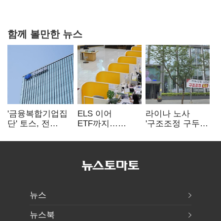
0.86%p(2보)
함께 볼만한 뉴스
'금융복합기업집
ELS 이어
라이나 노사
단' 토스, 전
ETF까지…
'구조조정 구두
계열사 내부통제
고위험상품 판매
합의안' 도출
표준화
제동 걸린 은행
뉴스
뉴스북