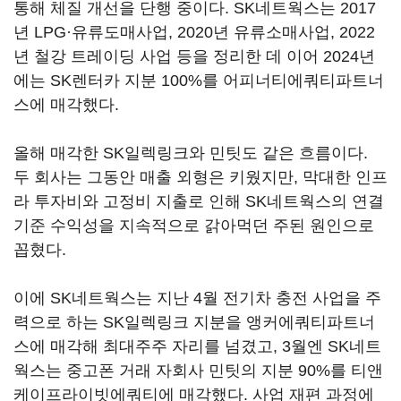
통해 체질 개선을 단행 중이다. SK네트웍스는 2017
년 LPG·유류도매사업, 2020년 유류소매사업, 2022
년 철강 트레이딩 사업 등을 정리한 데 이어 2024년
에는 SK렌터카 지분 100%를 어피너티에쿼티파트너
스에 매각했다.
올해 매각한 SK일렉링크와 민팃도 같은 흐름이다.
두 회사는 그동안 매출 외형은 키웠지만, 막대한 인프
라 투자비와 고정비 지출로 인해 SK네트웍스의 연결
기준 수익성을 지속적으로 갉아먹던 주된 원인으로
꼽혔다.
이에 SK네트웍스는 지난 4월 전기차 충전 사업을 주
력으로 하는 SK일렉링크 지분을 앵커에쿼티파트너
스에 매각해 최대주주 자리를 넘겼고, 3월엔 SK네트
웍스는 중고폰 거래 자회사 민팃의 지분 90%를 티앤
케이프라이빗에쿼티에 매각했다. 사업 재편 과정에