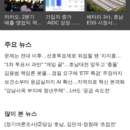
카카오, 2분기
가입자 증가
배터리 3사, 호남
매출·영업익 역대
·AIDC 성장…
ESS 시장서
최대…에이전트
SKT 2분기 성장
‘격돌’
AI 수익화 관건
본궤도
주요 뉴스
문제는 전대 이후…선호투표제로 뒤집힐 땐 '지지층
불복'
"1차 투표서 과반" "게임 끝"…호남대전 앞두고 '충돌'
김용범 책임론 봇물…경질 요구에 'ETF 특검' 주장까지
보건소부터 응급실까지 AI 확산…지역의료 혁신 본격화
"강남사옥 부지에 청년주택"…LH도 '공급 속도전'
많이 본 뉴스
(정기여론조사)②당심·호남, 김민석-정청래 '초접전'