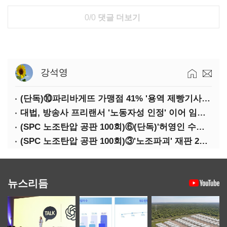
0/0
댓글 더보기
강석영
(단독)⑩파리바게뜨 가맹점 41% '용역 제빵기사 없어'…고용불안 속 브랜드가치도 '흔들'
대법, 방송사 프리랜서 '노동자성 인정' 이어 임금차별 '제동'
(SPC 노조탄압 공판 100회)⑥(단독)'허영인 수사기밀 유출' 임원, 출소하자 '억대 연봉' 고문으로
(SPC 노조탄압 공판 100회)③'노조파괴' 재판 2년 만의 증언…파리바게뜨 지회장 "허영인에 엄벌을"
뉴스리듬