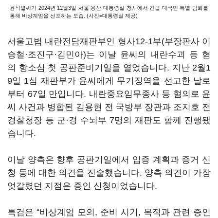
윤석열씨가 2024년 12월3일 서울 용산 대통령실 청사에서 긴급 대국민 특별 담화를
통해 비상계엄을 선포하는 모습. (사진=대통령실 제공)
서울고법 내란전담재판부인 형사12-1부(부장판사 이
승철·조진구·김민아)는 이날 윤씨의 내란수괴 등 혐
의 항소심 첫 공판준비기일을 열었습니다. 지난 2월1
9일 1심 재판부가 윤씨에게 무기징역을 선고한 날로
부터 67일 만입니다. 내란중요임무종사 등 혐의로 윤
씨 사건과 병합된 김용현 전 국방부 장관과 조지호 전
경찰청장 등 군·경 수뇌부 7명의 재판도 함께 진행됐
습니다.
이날 양측은 향후 공판기일에서 입증 계획과 증거 신
청 등에 대한 의견을 진술했습니다. 양측 의견이 가장
엇갈렸던 지점은 증인 신청이었습니다.
특검은 “비상계엄 모의, 준비 시기, 목적과 관련 증인