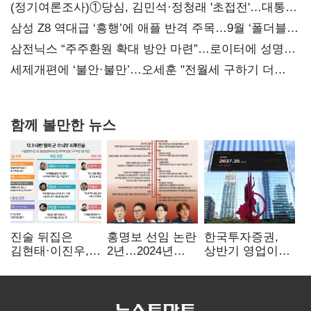
(정기여론조사)①당심, 김민석·정청래 '초접전'…대통령
지지도 '50% 아래로'(종합)
삼성 Z8 역대급 ‘흥행’에 애플 반격 주목…9월 ‘폴더블
대전’
삼전닉스 “주주환원 확대 방안 마련”…로이터에 성명
보내
세제개편에 ‘불안·불만’…오세훈 "전월세 구하기 더
힘들어질 것"
함께 볼만한 뉴스
진술 뒤집은
홍명보 선임 논란
한국투자증권,
김현태·이진우,
2년…2024년
상반기 영업이익
박안수는 "국가에
파동부터 소환·
2조1701억 원…
헌신"…법정서
압색까지
전년비 89.1%↑
드러난 군
수뇌부의 민낯