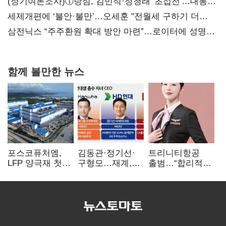
대전’
(정기여론조사)①당심, 김민석·정청래 '초접전'…대통령
지지도 '50% 아래로'(종합)
세제개편에 ‘불안·불만’…오세훈 "전월세 구하기 더
힘들어질 것"
삼전닉스 “주주환원 확대 방안 마련”…로이터에 성명
보내
함께 볼만한 뉴스
포스코퓨처엠,
김동관·정기선·
트리니티항공
LFP 양극재 첫
구형모…재계,
출범…“합리적
대규모 공급…
1980년대생
가격·기대 이상
ESS 시장 공략
전성시대
서비스로 승부”