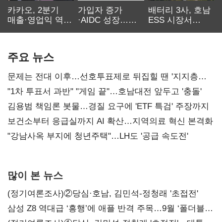
카카오, 2분기
가입자 증가
배터리 3사, 호남
매출·영업익 역대
·AIDC 성장…
ESS 시장서
최대…에이전트
SKT 2분기 성장
‘격돌’
AI 수익화 관건
본궤도
주요 뉴스
문제는 전대 이후…선호투표제로 뒤집힐 땐 '지지층
불복'
"1차 투표서 과반" "게임 끝"…호남대전 앞두고 '충돌'
김용범 책임론 봇물…경질 요구에 'ETF 특검' 주장까지
보건소부터 응급실까지 AI 확산…지역의료 혁신 본격화
"강남사옥 부지에 청년주택"…LH도 '공급 속도전'
많이 본 뉴스
(정기여론조사)②당심·호남, 김민석-정청래 '초접전'
삼성 Z8 역대급 ‘흥행’에 애플 반격 주목…9월 ‘폴더블