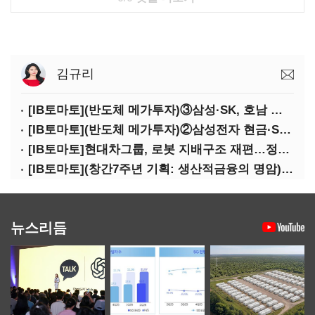
김규리
[IB토마토](반도체 메가투자)③삼성·SK, 호남 동시 출격…인력·협력사 쟁탈전
[IB토마토](반도체 메가투자)②삼성전자 현금·SDI 차입…엇갈린 2655조 투자체력
[IB토마토]현대차그룹, 로봇 지배구조 재편…정의선 1245억 추가 투입 유력
[IB토마토](창간7주년 기획: 생산적금융의 명암)③선택받은 산업, 커진 자금격차
뉴스리듬