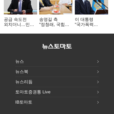
공급 속도전
송영길 측
이 대통령
외치더니…민주,
"정청래, 국힘
"국가폭력
'폐버스
'역선택' 대상…
피해자에 사과…
리모델링'까지
민주당 대표로
적극적 조사로
제안
총선 지휘 못해"
진실 밝혀야"
뉴스
뉴스북
뉴스리듬
토마토증권통 Live
IB토마토