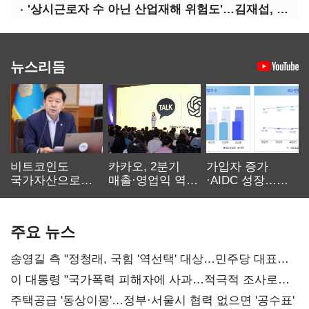
'상시근로자 수 아닌 산업재해 위험도'…김재섭, 산재예방 지원기준 손질
뉴스리듬
비트코인도
카카오, 2분기
가입자 증가
국가자산으로…'
매출·영업익 역대
·AIDC 성장…
보관·평가·처분'
최대…에이전트
SKT 2분기 성장
기준은 숙제
AI 수익화 관건
본궤도
주요 뉴스
송영길 측 "정청래, 국힘 '역선택' 대상…민주당 대표로
총선 지휘 못해"
이 대통령 "국가폭력 피해자에 사과…적극적 조사로
진실 밝혀야"
주택공급 '동상이몽'…정부·서울시 협력 없으면 '공수표'