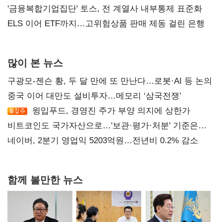
'금융복합기업집단' 토스, 전 계열사 내부통제 표준화
ELS 이어 ETF까지…고위험상품 판매 제동 걸린 은행
많이 본 뉴스
구광모-젠슨 황, 두 달 만에 또 만난다…로봇·AI 등 논의
중국 이어 대만도 설비투자…메모리 ‘삼국전쟁’
윙입푸드, 경영진 주가 부양 의지에 상한가
비트코인도 국가자산으로…'보관·평가·처분' 기준은
숙제
네이버, 2분기 영업익 5203억원…전년비 0.2% 감소
함께 볼만한 뉴스