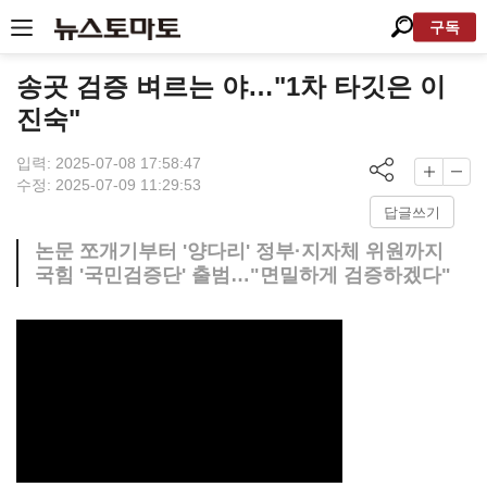
구독
송곳 검증 벼르는 야…"1차 타깃은 이
진숙"
입력: 2025-07-08 17:58:47
수정: 2025-07-09 11:29:53
답글쓰기
논문 쪼개기부터 '양다리' 정부·지자체 위원까지
국힘 '국민검증단' 출범…"면밀하게 검증하겠다"