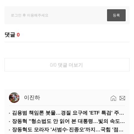
댓글
0
0/0
댓글 더보기
이진하
김용범 책임론 봇물…경질 요구에 'ETF 특검' 주장까지
장동혁 "형소법도 안 읽어 본 대통령…빛의 속도로 무너질 것"
장동혁도 모라자 '서범수·진종오'까지…국힘 '점입가경'