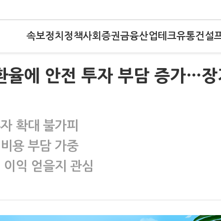
속보
정치
정책
사회
증권
금융
산업
테크
유통
건설
고환율에 안전 투자 부담 증가…장
투자 확대 불가피
 비용 부담 가중
 이익 얻을지 관심