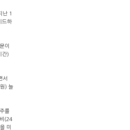
지난 1
이드하
때문이
기간)
면서
원) 늘
 주를
비(24
을 미