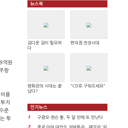
뉴스북
집다운 집이 필요하
편의점 전성시대
다
99억원
제주항
영화관의 시대는 끝
"CD로 구워오세요"
났다?
 비용
 투자
인기뉴스
 수준
1
구광모-젠슨 황, 두 달 만에 또 만난다…
는 투
로봇·AI 등 논...
2
중국 이어 대만도 설비투자…메모리 ‘삼