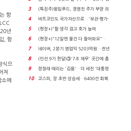
국전쟁’
3
(특징주)윙입푸드, 경영진 주가 부양 의
는 항
지에 상한가...
4
비트코인도 국가자산으로…'보관·평가·
LCC
처분' 기준은 ...
5
(현장+)"팔 생각 접고 호가 높여
20년
요"…'덜 똘똘한 한 채' 20...
6
(현장+)"12일엔 물건 다 들어와요"…
입, 항
빈 매대 채우며 문 연 ...
7
네이버, 2분기 영업익 5203억원…전년
비 0.2% 감소...
8
(민선 9기 한달)③'7조 채무' 곳간에 충
 방식으
격…추미애, 20년...
9
정청래 때리는 '김용'…더 세진 '대통령
어져
최측근' 입...
10
코스피, 장 초반 상승세…6400선 회복
감소에
시도