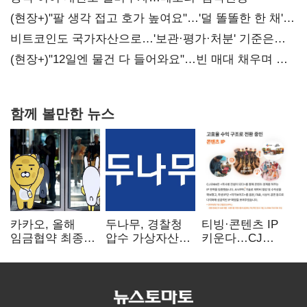
(현장+)"팔 생각 접고 호가 높여요"…'덜 똘똘한 한 채'
20억 키맞추기
비트코인도 국가자산으로…'보관·평가·처분' 기준은
숙제
(현장+)"12일엔 물건 다 들어와요"…빈 매대 채우며 문
연 홈플러스
함께 볼만한 뉴스
카카오, 올해
두나무, 경찰청
티빙·콘텐츠 IP
임금협약 최종
압수 가상자산
키운다…CJ
타결…연봉 6.3%
보관 맡는다…
ENM, 하반기
인상·격려금
커스터디 사업
글로벌 확장 가속
300만원
최종 낙찰