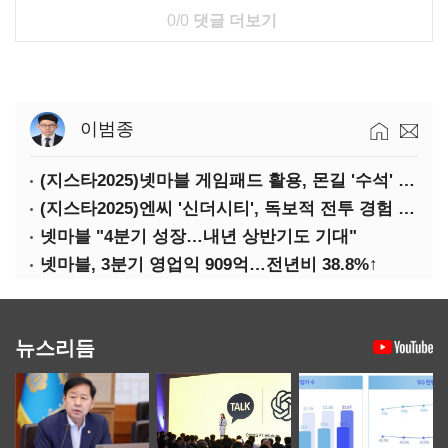
0/0
댓글 더보기
이범종
(지스타2025)넷마블 게임패드 활용, 몬길 '수석' 7대죄 '차석'
(지스타2025)엔씨 '신더시티', 독보적 전투 경험 필요
넷마블 "4분기 성장…내년 상반기도 기대"
넷마블, 3분기 영업익 909억…전년비 38.8%↑
뉴스리듬