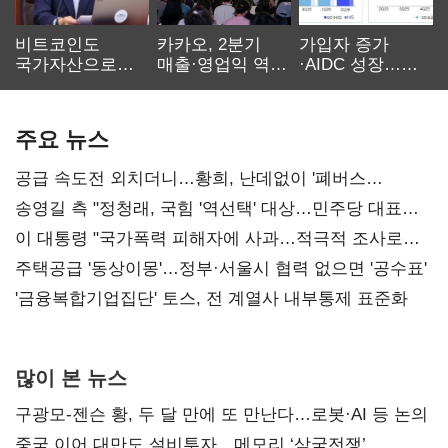
비트코인도
카카오, 2분기
가입자 증가
국가자산으로…'
매출·영업익 역대
·AIDC 성장…
보관·평가·처분'
최대…에이전트
SKT 2분기 성장
기준은 숙제
AI 수익화 관건
본궤도
주요 뉴스
공급 속도전 외치더니…황희, 난데없이 '폐버스
리모델링' 제안
송영길 측 "정청래, 국힘 '역선택' 대상…민주당 대표로
총선 지휘 못해"
이 대통령 "국가폭력 피해자에 사과…적극적 조사로
진실 밝혀야"
주택공급 '동상이몽'…정부·서울시 협력 없으면 '공수표'
'금융복합기업집단' 토스, 전 계열사 내부통제 표준화
많이 본 뉴스
구광모-젠슨 황, 두 달 만에 또 만난다…로봇·AI 등 논의
중국 이어 대만도 설비투자…메모리 ‘삼국전쟁’