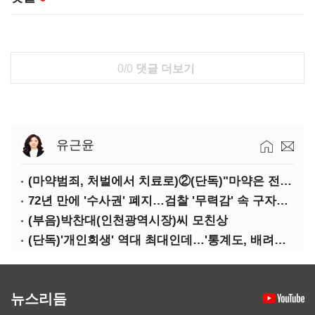
0/0
댓글 더보기
유근윤
(마약범죄, 처벌에서 치료로)②(단독)"마약은 전염병…여성 맞춤형 재활과정 개발 중"
72년 만에 '수사권' 폐지…검찰 '무력감' 속 구자현 사의
(부음)박찬대(인천광역시장)씨 모친상
(단독)'개인회생' 역대 최대인데…'통계도, 배려도' 없는 사법부
뉴스리듬