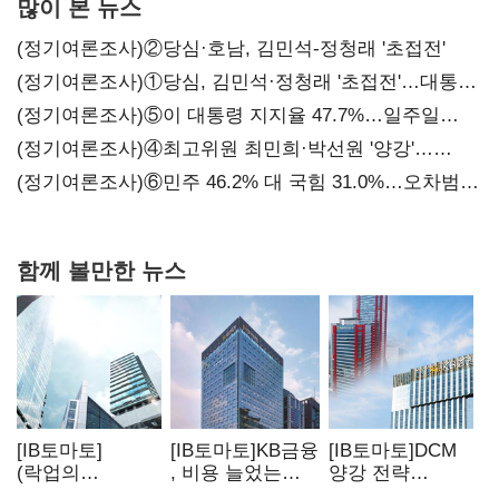
많이 본 뉴스
(정기여론조사)②당심·호남, 김민석-정청래 '초접전'
(정기여론조사)①당심, 김민석·정청래 '초접전'…대통령
지지도 '50% 아래로'(종합)
(정기여론조사)⑤이 대통령 지지율 47.7%…일주일
만에 다시 40%대
(정기여론조사)④최고위원 최민희·박선원 '양강'…
서미화·이성윤·임미애 뒤이어
(정기여론조사)⑥민주 46.2% 대 국힘 31.0%…오차범위
밖 격차 '유지'
함께 볼만한 뉴스
[IB토마토]
[IB토마토]KB금융
[IB토마토]DCM
(락업의
, 비용 늘었는데
양강 전략
두얼굴)①한 달
실적 효율은
달랐다…