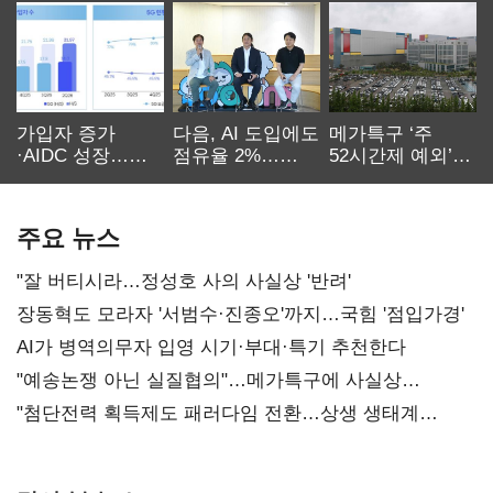
가입자 증가
다음, AI 도입에도
메가특구 ‘주
·AIDC 성장…
점유율 2%…
52시간제 예외’
SKT 2분기 성장
에이전트
고개…
본궤도
차별화가 관건
반도체업계 촉각
주요 뉴스
"잘 버티시라…정성호 사의 사실상 '반려'
장동혁도 모라자 '서범수·진종오'까지…국힘 '점입가경'
AI가 병역의무자 입영 시기·부대·특기 추천한다
"예송논쟁 아닌 실질협의"…메가특구에 사실상
'노동유연화'
"첨단전력 획득제도 패러다임 전환…상생 생태계
조성해 대체불가 K-방산 도약"