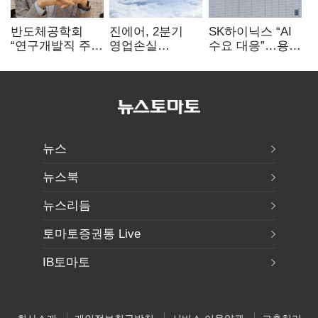
반도체공학회
진에어, 2분기
SK하이닉스 “AI
“연구개발직 주
영업손실
수요 대응”…용인
52시간제
731억…유가
·청주 팹에 54조
개선해야”
상승 여파
투자
뉴스
뉴스북
뉴스리듬
토마토증권통 Live
IB토마토