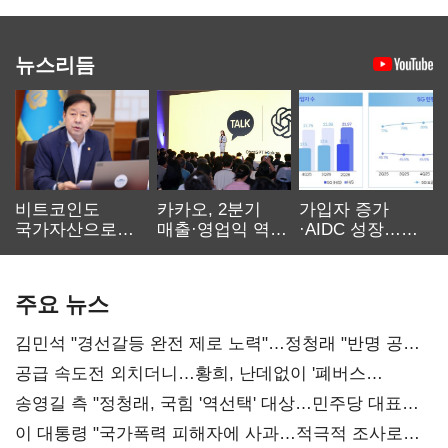
뉴스리듬
비트코인도
카카오, 2분기
가입자 증가
국가자산으로…'
매출·영업익 역대
·AIDC 성장…
보관·평가·처분'
최대…에이전트
SKT 2분기 성장
기준은 숙제
AI 수익화 관건
본궤도
주요 뉴스
김민석 "경선갈등 완전 제로 노력"…정청래 "반명 공세
사과부터"
공급 속도전 외치더니…황희, 난데없이 '폐버스
리모델링' 제안
송영길 측 "정청래, 국힘 '역선택' 대상…민주당 대표로
총선 지휘 못해"
이 대통령 "국가폭력 피해자에 사과…적극적 조사로