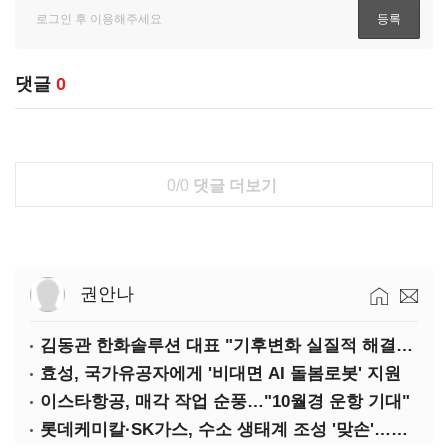
댓글
0
0/0
댓글 더보기
권안나
김동관 한화솔루션 대표 "기후변화 실질적 해결책 제시"
효성, 국가유공자에게 '비대면 AI 돌봄로봇' 지원
이스타항공, 매각 작업 순풍…"10월경 운항 기대"
롯데케미칼·SK가스, 수소 생태계 조성 '맞손'…연내 JV 설립