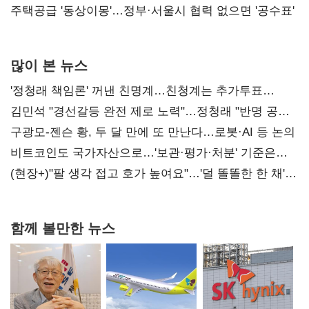
진실 밝혀야"
주택공급 '동상이몽'…정부·서울시 협력 없으면 '공수표'
많이 본 뉴스
'정청래 책임론' 꺼낸 친명계…친청계는 추가투표
때리기
김민석 "경선갈등 완전 제로 노력"…정청래 "반명 공세
사과부터"
구광모-젠슨 황, 두 달 만에 또 만난다…로봇·AI 등 논의
비트코인도 국가자산으로…'보관·평가·처분' 기준은
숙제
(현장+)"팔 생각 접고 호가 높여요"…'덜 똘똘한 한 채'
20억 키맞추기
함께 볼만한 뉴스