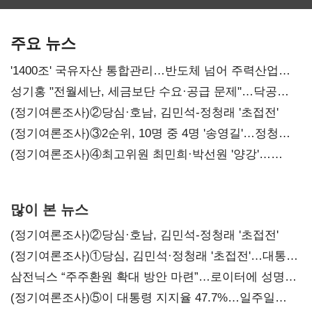
SKT 2분기 성장
‘격돌’
에이전트
본궤도
차별화가 관건
주요 뉴스
'1400조' 국유자산 통합관리…반도체 넘어 주력산업
구조혁신
성기홍 "전월세난, 세금보단 수요·공급 문제"…닥공
시사
(정기여론조사)②당심·호남, 김민석-정청래 '초접전'
(정기여론조사)③2순위, 10명 중 4명 '송영길'…정청래
'한 자릿수'
(정기여론조사)④최고위원 최민희·박선원 '양강'…
서미화·이성윤·임미애 뒤이어
많이 본 뉴스
(정기여론조사)②당심·호남, 김민석-정청래 '초접전'
(정기여론조사)①당심, 김민석·정청래 '초접전'…대통령
지지도 '50% 아래로'(종합)
삼전닉스 “주주환원 확대 방안 마련”…로이터에 성명
보내
(정기여론조사)⑤이 대통령 지지율 47.7%…일주일