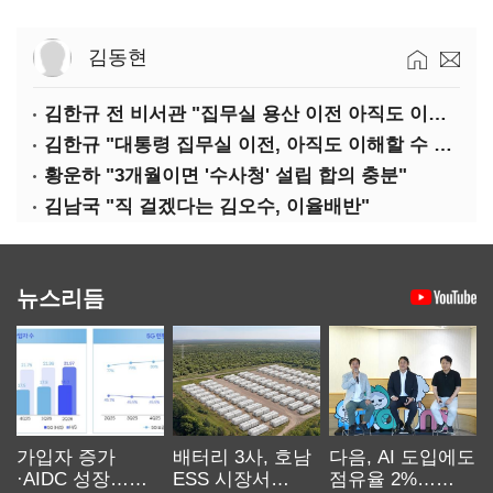
김동현
김한규 전 비서관 "집무실 용산 이전 아직도 이해 못 해…독단 우려"
김한규 "대통령 집무실 이전, 아직도 이해할 수 없는 결정"
황운하 "3개월이면 '수사청' 설립 합의 충분"
김남국 "직 걸겠다는 김오수, 이율배반"
뉴스리듬
가입자 증가
배터리 3사, 호남
다음, AI 도입에도
·AIDC 성장…
ESS 시장서
점유율 2%…