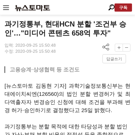
구독
과기정통부, 현대HCN 분할 '조건부 승
인'…"미디어 콘텐츠 658억 투자"
입력: 2020-09-25 15:50:48
수정: 2020-09-25 15:50:48
답글쓰기
고용승계·상생협력 등 조건도
[뉴스토마토 김동현 기자] 과학기술정보통신부는
현
대에이치씨엔(126560)
의 법인 분할 변경허가 및 최
다액출자자 변경승인 신청에 대해 조건을 부과해 변
경 허가·승인하기로 결정했다고 25일 밝혔다.
과기정통부는 분할 목적에 대한 타당성과 분할 법인
간 자산·부채 분할 비율의 적정성 등을 종합적으로