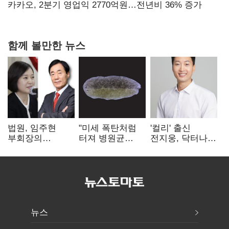
만에 다시 40%대
카카오, 2분기 영업익 2770억원…전년비 36% 증가
함께 볼만한 뉴스
법원, 임주현
"미세 폭탄처럼
'컬리' 출신
부회장의
터져 병원균
전지웅, 닥터나우
한미사이언스
박멸"
CMO 선임
주식 가압류 결정
뉴스