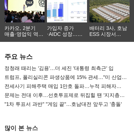
카카오, 2분기
가입자 증가
배터리 3사, 호남
매출·영업익 역대
·AIDC 성장…
ESS 시장서
최대…에이전트
SKT 2분기 성장
‘격돌’
AI 수익화 관건
본궤도
주요 뉴스
정청래 때리는 '김용'…더 세진 '대통령 최측근' 입
트럼프, 폴리실리콘 파생상품에 15% 관세…"미 산업
재건"
전세사기 피해주택 매입 1만호 돌파…누적 피해자
4만278명
문제는 전대 이후…선호투표제로 뒤집힐 땐 '지지층
불복'
"1차 투표서 과반" "게임 끝"…호남대전 앞두고 '충돌'
많이 본 뉴스