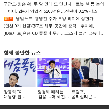
구광모-젠슨 황, 두 달 만에 또 만난다…로봇·AI 등 논의
네이버, 2분기 영업익 5203억원…전년비 0.2% 감소
윙입푸드, 경영진 주가 부양 의지에 상한가
(민선 9기 한달)③'7조 채무' 곳간에 충격…추미애,
20년만에 '비상재정' 선언 승부수
[IB토마토]유증·CB 줄줄이 무산…코스닥 벌점 급증에
상폐 압박
함께 볼만한 뉴스
장동혁 "이
정청래 때리는
트럼프,
대통령 집
'김용'…더 세진
폴리실리콘
팔자마자 세금
'대통령 최측근'
파생상품에 15%
폭탄…'내로남불'"
입
관세…"미 산업