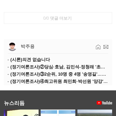
0/0
댓글 더보기
박주용
(시론)의견 없습니다
(정기여론조사)②당심·호남, 김민석-정청래 '초접전'
(정기여론조사)③2순위, 10명 중 4명 '송영길'…정청래 '한 자릿수'
(정기여론조사)④최고위원 최민희·박선원 '양강'…서미화·이성윤·임미애 뒤이어
뉴스리듬