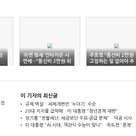
장
‘라면 형제’ 안타까운 사
주호영 "통신비 2만원
차
연에…"통신비 2만원 취
고집하는 일 없어야 추
약계층 돕자" 움직임
경 정상 처리"
이 기자의 최신글
쓰겠
규제 역설…세제개편안 '누더기' 수순
20대 지지율 급락에…이 대통령 "청년정책 재편"
성기홍 "전월세난, 세금보단 수요·공급 문제"…닥공 시사
이 대통령 "AI 시대, 객관식 수능이 맞나"…속도전 '경계'