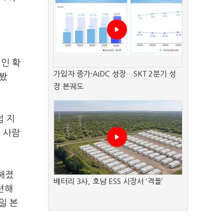
인 확
가입자 증가·AIDC 성장…SKT 2분기 성
 봤
장 본궤도
접 지
는 사람
해졌
배터리 3사, 호남 ESS 시장서 ‘격돌’
련해
일 본