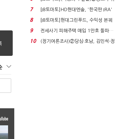
자 첫날 매도…FI ...
7
[IB토마토]HD현대엔솔, '한국판 IRA'
수혜 부상…세액공...
8
[IB토마토]현대그린푸드, 수익성 본궤
도…실적 개선에 ...
9
전세사기 피해주택 매입 1만호 돌파…
누적 피해자 4만2...
10
(정기여론조사)②당심·호남, 김민석-정
청래 '초접전'...
순