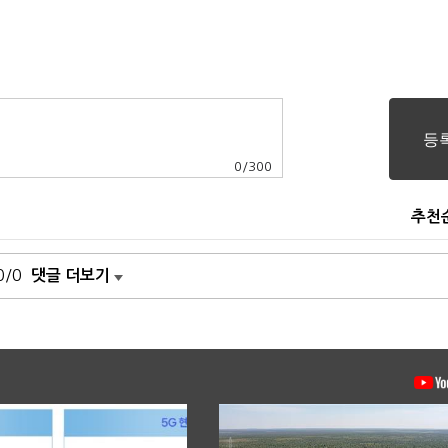
0
/
300
추천
0/0
댓글 더보기