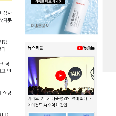
부 심사
 찾지못
실시했
뉴스리듬
다.
코 작
다고 반
인 쇼핑
카카오, 2분기 매출·영업익 역대 최대…
에이전트 AI 수익화 관건
TT)