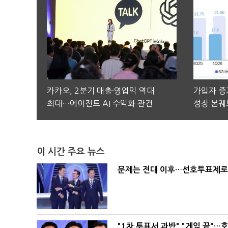
카카오, 2분기 매출·영업익 역대
가입자 증가
최대…에이전트 AI 수익화 관건
성장 본궤
이 시간 주요 뉴스
문제는 전대 이후…선호투표제로 
"1차 투표서 과반" "게임 끝"…