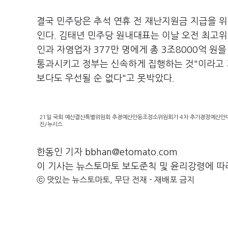
결국 민주당은 추석 연휴 전 재난지원금 지급을 위
인다. 김태년 민주당 원내대표는 이날 오전 최고
인과 자영업자 377만 명에게 총 3조8000억 원
통과시키고 정부는 신속하게 집행하는 것"이라고 
보다도 우선될 순 없다"고 못박았다.
21일 국회 예산결산특별위원회 추경예산안등조정소위원회가 4차 추가경정예산안에 대
진/뉴시스
한동인 기자 bbhan@etomato.com
이 기사는 뉴스토마토 보도준칙 및 윤리강령에 따
ⓒ 맛있는 뉴스토마토, 무단 전재 - 재배포 금지