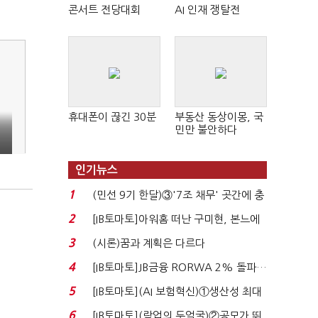
콘서트 전당대회
AI 인재 쟁탈전
휴대폰이 끊긴 30분
부동산 동상이몽, 국
민만 불안하다
인기뉴스
1
(민선 9기 한달)③'7조 채무' 곳간에 충
격…추미애, 20년...
2
[IB토마토]아워홈 떠난 구미현, 본느에
340억 베팅…가...
3
(시론)꿈과 계획은 다르다
4
[IB토마토]JB금융 RORWA 2% 돌파…
실적 견인은 은행 ...
5
[IB토마토](AI 보험혁신)①생산성 최대
80% 개선…현실...
6
[IB토마토](락업의 두얼굴)②공모가 뛰