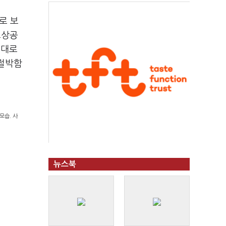
로 보
소상공
제대로
 절박함
모습. 사
뉴스북