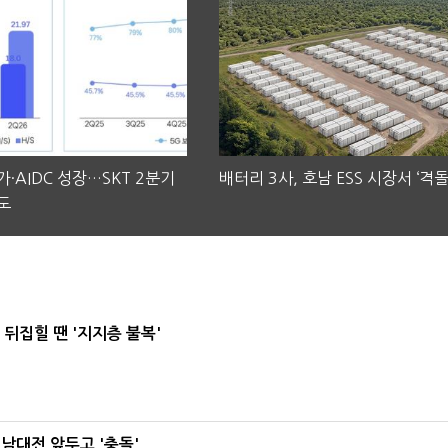
·AIDC 성장…SKT 2분기
배터리 3사, 호남 ESS 시장서 ‘격돌
도
뒤집힐 땐 '지지층 불복'
호남대전 앞두고 '충돌'