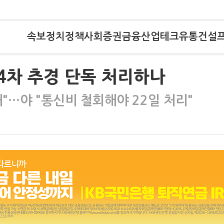
속보
정치
정책
사회
증권
금융
산업
테크
유통
건설
 4차 추경 단독 처리하나
"…야 "통신비 철회해야 22일 처리"