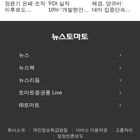
장윤기 은폐·조작
'FDI 실적
해경, 양귀비·
이후로도
10%'·'개발현안
대마 집중단속…
정보유출·
산적'…
4개월 동안
내부비위…경찰
인천경제청장
249명 검거
신뢰는 어디에
구원투수 찾기
뉴스
뉴스북
뉴스리듬
토마토증권통 Live
IB토마토
회사소개
개인정보취급방침
서비스 이용약관
고충처리
정정반론보도