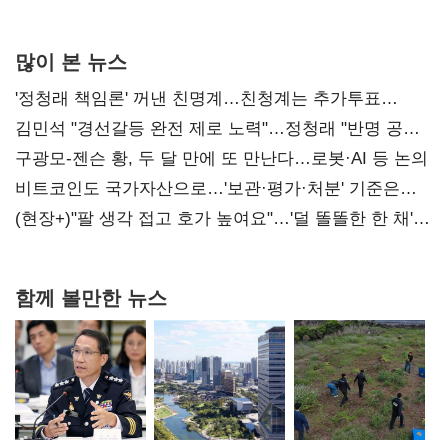
많이 본 뉴스
'정청래 책임론' 꺼낸 친명계…친청계는 추가투표
때리기
김민석 "경선갈등 완전 제로 노력"…정청래 "반명 공세
사과부터"
구광모-젠슨 황, 두 달 만에 또 만난다…로봇·AI 등 논의
비트코인도 국가자산으로…'보관·평가·처분' 기준은
숙제
(현장+)"팔 생각 접고 호가 높여요"…'덜 똘똘한 한 채'
20억 키맞추기
함께 볼만한 뉴스