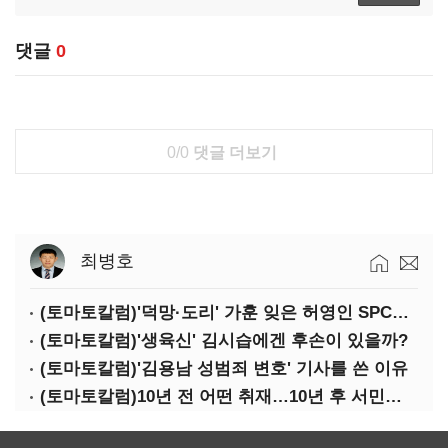
댓글
0
0/0
댓글 더보기
최병호
(토마토칼럼)'덕망·도리' 가훈 잊은 허영인 SPC그룹 회장
(토마토칼럼)'생육신' 김시습에겐 후손이 있을까?
(토마토칼럼)'김용남 성범죄 변호' 기사를 쓴 이유
(토마토칼럼)10년 전 어떤 취재…10년 후 서민석·박상용