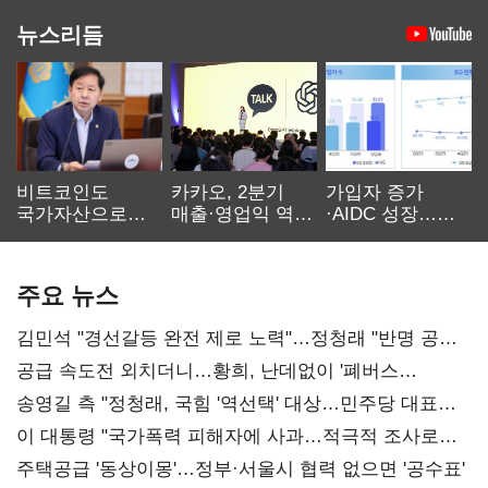
뉴스리듬
비트코인도
카카오, 2분기
가입자 증가
국가자산으로…'
매출·영업익 역대
·AIDC 성장…
보관·평가·처분'
최대…에이전트
SKT 2분기 성장
기준은 숙제
AI 수익화 관건
본궤도
주요 뉴스
김민석 "경선갈등 완전 제로 노력"…정청래 "반명 공세
사과부터"
공급 속도전 외치더니…황희, 난데없이 '폐버스
리모델링' 제안
송영길 측 "정청래, 국힘 '역선택' 대상…민주당 대표로
총선 지휘 못해"
이 대통령 "국가폭력 피해자에 사과…적극적 조사로
진실 밝혀야"
주택공급 '동상이몽'…정부·서울시 협력 없으면 '공수표'