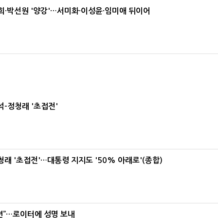
·박선원 '양강'…서미화·이성윤·임미애 뒤이어
-정청래 '초접전'
래 '초접전'…대통령 지지도 '50% 아래로'(종합)
련”…로이터에 성명 보내