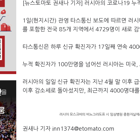
[뉴스토마토 권새나 기자] 러시아의 코로나
19
누
1
일
(
현지시간
)
관영 타스통신 보도에 따르면 러시
를 포함한 전국
85
개 지역에서
4729
명이 새로 
타스통신은 하루 신규 확진자가
17
일째 연속
400
누적 확진자가
100
만명을 넘어선 러시아는 미국
,
러시아의 일일 신규 확진자는 지난
4
월 말 이후 
이후 감소세로 돌아섰지만
,
최근까지
4000
명대를
러시아 모스크바의 비노그라도프 시 임상병원 중환자실에서
권새나 기자 inn1374@etomato.com