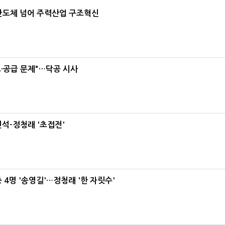
…반도체 넘어 주력산업 구조혁신
·공급 문제"…닥공 시사
석-정청래 '초접전'
 4명 '송영길'…정청래 '한 자릿수'