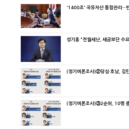
'1400조' 국유자산 통합관리
성기홍 "전월세난, 세금보단 수요
(정기여론조사)②당심·호남, 김민
(정기여론조사)③2순위, 10명 중