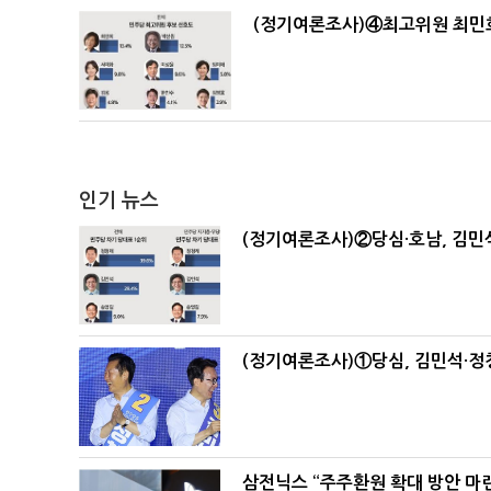
(정기여론조사)④최고위원 최민희
인기 뉴스
(정기여론조사)②당심·호남, 김민석
(정기여론조사)①당심, 김민석·정청
삼전닉스 “주주환원 확대 방안 마