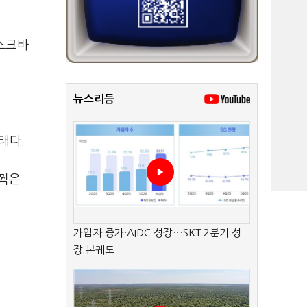
스크바
뉴스리듬
상태다
.
 찍은
가입자 증가·AIDC 성장…SKT 2분기 성
장 본궤도