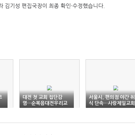
라 김기성 편집국장이 최종 확인·수정했습니다.
코
대전 첫 교회 집단감
서울시, 편의점 야간 취
염…순복음대전우리교
식 단속…사랑제일교회
회 11명 확진
구상권 청구