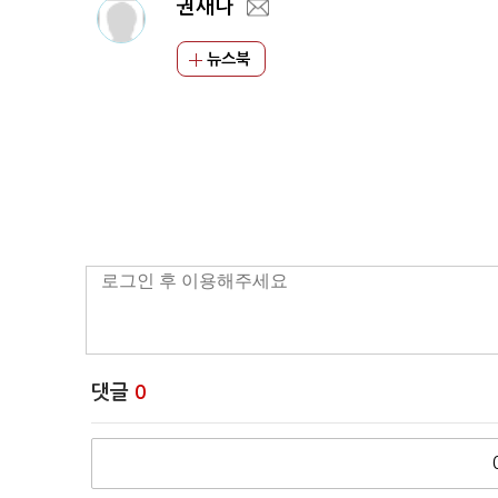
권새나
뉴스북
댓글
0