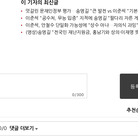
이 기자의 최신글
엇갈린 문재인정부 평가…송영길 "큰 발전 vs 이준석 "기본
이준석, 안철수 단일화 가능성에 "상수 아냐…자의식 과잉
(영상)송영길 "전국민 재난지원금, 홍남기와 상의·이재명 뜻
0
/
300
추천
0/0
댓글 더보기