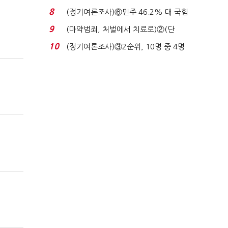
장 초반 상한가...
8
(정기여론조사)⑥민주 46.2% 대 국힘
31.0%…오차범위 밖 ...
9
(마약범죄, 처벌에서 치료로)②(단
독)"마약은 전염병…여성...
10
(정기여론조사)③2순위, 10명 중 4명
'송영길'…정청래 '한 ...