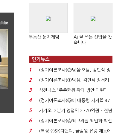
판 확산
부동산 눈치게임
AI 잘 쓰는 신입을 찾
습니다
인기뉴스
1
(정기여론조사)②당심·호남, 김민석-정
청래 '초접전'...
2
(정기여론조사)①당심, 김민석·정청래
'초접전'…대통령 ...
3
삼전닉스 “주주환원 확대 방안 마련”…
로이터에 성명...
4
(정기여론조사)⑤이 대통령 지지율 47.
7%…일주일 만에 ...
5
카카오, 2분기 영업익 2770억원…전년
비 36% 증가...
6
(정기여론조사)④최고위원 최민희·박선
원 '양강'…서미...
7
(특징주)SK디앤디, 금감원 유증 제동에