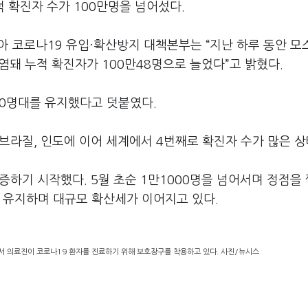
적 확진자 수가
100
만명을 넘어섰다
.
아 코로나
19
유입
·
확산방지 대책본부는
“
지난 하루 동안 모
감염돼 누적 확진자가
100
만
48
명으로 늘었다
”
고 밝혔다
.
0
명대를 유지했다고 덧붙였다
.
브라질
,
인도에 이어 세계에서
4
번째로 확진자 수가 많은 
급증하기 시작했다
. 5
월 초순
1
만
1000
명을 넘어서며 정점을
 유지하며 대규모 확산세가 이어지고 있다
.
 의료진이 코로나19 환자를 진료하기 위해 보호장구를 착용하고 있다. 사진/뉴시스