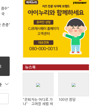
 점수"
이준석 "공수처, 무능 입증" 지적에 송영길 "팔다리 자른 게 국민의힘"
"
 존중"
뉴스북
순
"은퇴자는 어디로 가
100년 정당
나"…고려장 세법 비