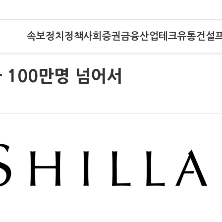
속보
정치
정책
사회
증권
금융
산업
테크
유통
건설
 100만명 넘어서