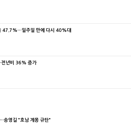
 47.7%…일주일 만에 다시 40%대
…전년비 36% 증가
…송영길 "호남 계몽 규탄"