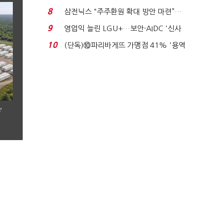
억달러에 '3% 성...
8
삼전닉스 “주주환원 확대 방안 마련”…
로이터에 성명...
9
영업익 늘린 LGU+…보안·AIDC '신사
업 드라이브'...
10
(단독)⑩파리바게뜨 가맹점 41% '용역
제빵기사 없어'…고...
’