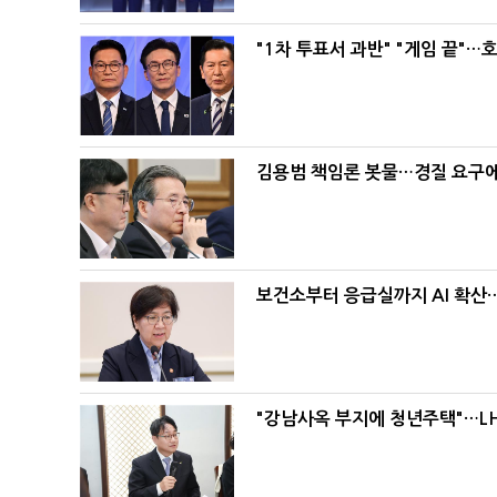
"1차 투표서 과반" "게임 끝"…
김용범 책임론 봇물…경질 요구에 
보건소부터 응급실까지 AI 확산
"강남사옥 부지에 청년주택"…LH