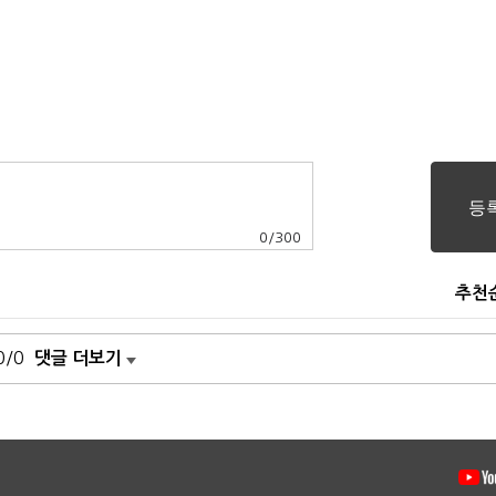
0
/
300
추천
0/0
댓글 더보기