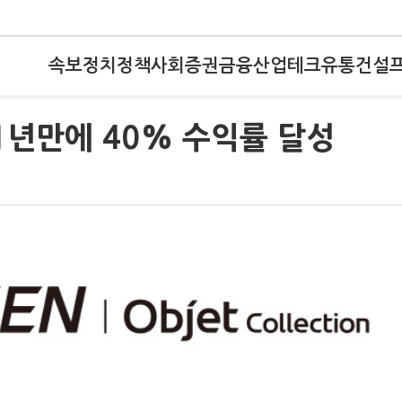
속보
정치
정책
사회
증권
금융
산업
테크
유통
건설
 1년만에 40% 수익률 달성