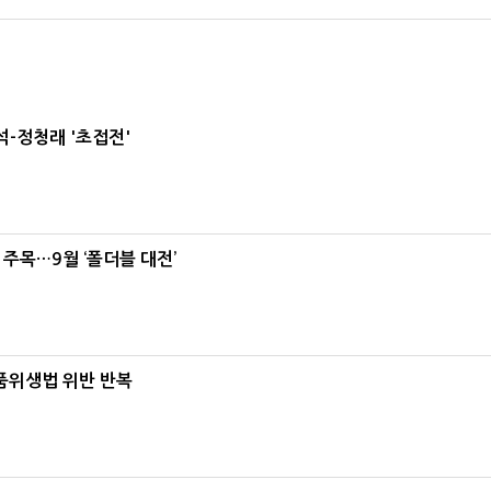
-정청래 '초접전'
 주목…9월 ‘폴더블 대전’
식품위생법 위반 반복