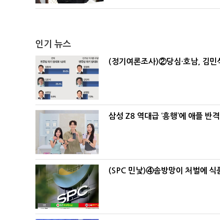
인기 뉴스
(정기여론조사)②당심·호남, 김민석
삼성 Z8 역대급 ‘흥행’에 애플 반격
(SPC 민낯)④솜방망이 처벌에 