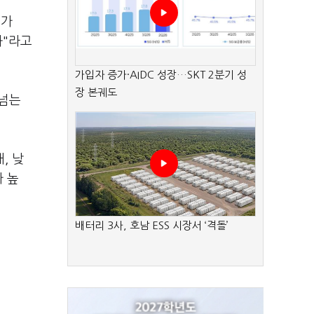
 가
과"라고
가입자 증가·AIDC 성장…SKT 2분기 성
장 본궤도
 넘는
, 낮
 높
배터리 3사, 호남 ESS 시장서 ‘격돌’