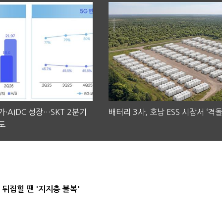
·AIDC 성장…SKT 2분기
배터리 3사, 호남 ESS 시장서 ‘격돌
도
뒤집힐 땐 '지지층 불복'