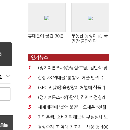
휴대폰이 끊긴 30분
부동산 동상이몽, 국
민만 불안하다
인기뉴스
1
(정기여론조사)②당심·호남, 김민석-정
청래 '초접전'...
순
2
삼성 Z8 역대급 ‘흥행’에 애플 반격 주
목…9월 ‘폴...
3
(SPC 민낯)④솜방망이 처벌에 식품위
생법 위반 반복...
4
(정기여론조사)①당심, 김민석·정청래
'초접전'…대통령 ...
5
세제개편에 ‘불안·불만’…오세훈 "전월
세 구하기 더 ...
6
기업은행, 소비자피해보상 부실심사·보
이스피싱 공시 ...
7
경상수지 또 역대 최고치…사상 첫 400