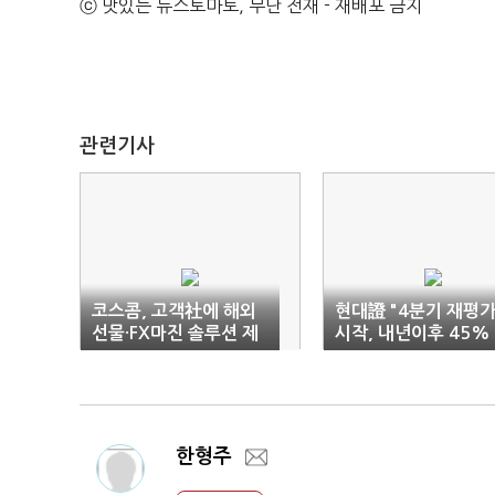
ⓒ 맛있는 뉴스토마토, 무단 전재 - 재배포 금지
관련기사
코스콤, 고객社에 해외
현대證 "4분기 재평
선물·FX마진 솔루션 제
시작, 내년이후 45%
공
승"
한형주