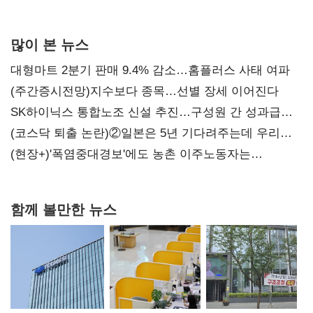
많이 본 뉴스
대형마트 2분기 판매 9.4% 감소…홈플러스 사태 여파
(주간증시전망)지수보다 종목…선별 장세 이어진다
SK하이닉스 통합노조 신설 추진…구성원 간 성과급
불만 확산
(코스닥 퇴출 논란)②일본은 5년 기다려주는데 우리는
당장 퇴출?…시간만으론 부족한 코스닥 구하기
(현장+)'폭염중대경보'에도 농촌 이주노동자는
강행군…'야외작업 중지' 권고도 무시
함께 볼만한 뉴스