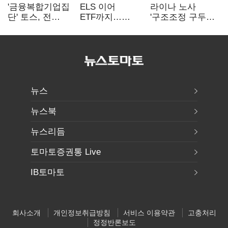
'금융복합기업집
ELS 이어
라이나 노사
단' 토스, 전
ETF까지…
'구조조정 구두
계열사 내부통제
고위험상품 판매
합의안' 도출
표준화
제동 걸린 은행
뉴스
뉴스북
뉴스리듬
토마토증권통 Live
IB토마토
회사소개
개인정보취급방침
서비스 이용약관
고충처리
정정반론보도