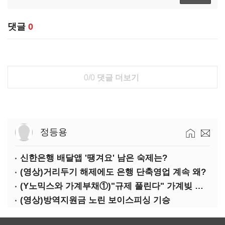
댓글
0
0/0
댓글 더보기
정등용
신한은행 배달앱 '땡겨요' 남은 숙제는?
(영상)거리두기 해제에도 은행 단축영업 계속 왜?
(Y노믹스와 가계부채①)"규제 풀린다" 가계빚 다시 꿈틀
(영상)방역지원금 노린 보이스피싱 기승