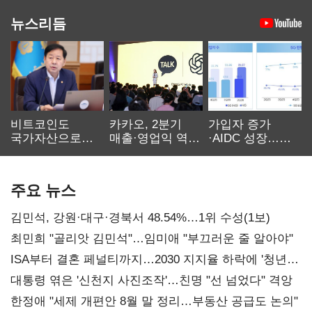
뉴스리듬
비트코인도
카카오, 2분기
가입자 증가
국가자산으로…'
매출·영업익 역대
·AIDC 성장…
보관·평가·처분'
최대…에이전트
SKT 2분기 성장
기준은 숙제
AI 수익화 관건
본궤도
주요 뉴스
김민석, 강원·대구·경북서 48.54%…1위 수성(1보)
최민희 "골리앗 김민석"…임미애 "부끄러운 줄 알아야"
ISA부터 결혼 페널티까지…2030 지지율 하락에 '청년
챙기기'
대통령 엮은 '신천지 사진조작'…친명 "선 넘었다" 격앙
한정애 "세제 개편안 8월 말 정리…부동산 공급도 논의"