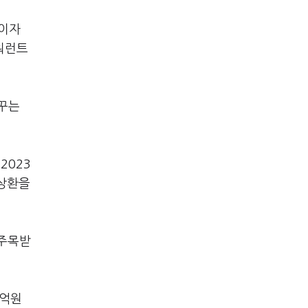
 이자
 워런트
바꾸는
2023
기상환을
 주목받
0억원