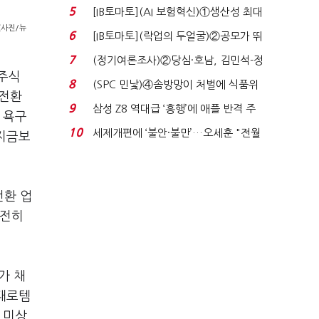
실적 견인은 은행 ...
5
[IB토마토](AI 보험혁신)①생산성 최대
<사진/뉴
80% 개선…현실...
6
[IB토마토](락업의 두얼굴)②공모가 뛰
자 첫날 매도…FI ...
7
(정기여론조사)②당심·호남, 김민석-정
 주식
청래 '초접전'...
8
(SPC 민낯)④솜방망이 처벌에 식품위
 전환
생법 위반 반복...
9
삼성 Z8 역대급 ‘흥행’에 애플 반격 주
 욕구
목…9월 ‘폴...
10
세제개편에 ‘불안·불만’…오세훈 "전월
 지금보
세 구하기 더 ...
전환 업
온전히
가 채
현대로템
 미상