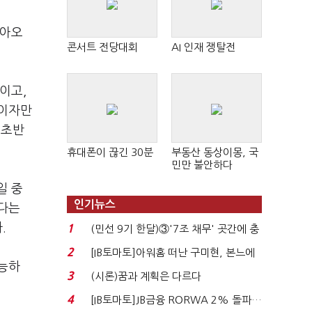
돌아오
콘서트 전당대회
AI 인재 쟁탈전
이고,
 이자만
 초반
휴대폰이 끊긴 30분
부동산 동상이몽, 국
민만 불안하다
일 중
인기뉴스
있다는
다.
1
(민선 9기 한달)③'7조 채무' 곳간에 충
격…추미애, 20년...
2
[IB토마토]아워홈 떠난 구미현, 본느에
가능하
340억 베팅…가...
3
(시론)꿈과 계획은 다르다
4
[IB토마토]JB금융 RORWA 2% 돌파…