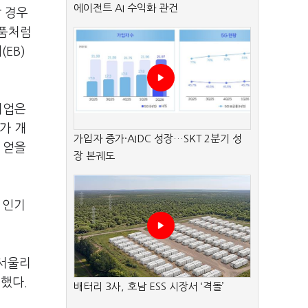
에이전트 AI 수익화 관건
 경우
은품처럼
EB)
기업은
가 개
가입자 증가·AIDC 성장…SKT 2분기 성
 얻을
장 본궤도
 인기
 서울리
행했다.
배터리 3사, 호남 ESS 시장서 ‘격돌’