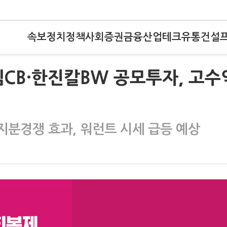
속보
정치
정책
사회
증권
금융
산업
테크
유통
건설
CB·한진칼BW 공모투자, 고수
지분경쟁 효과, 워런트 시세 급등 예상