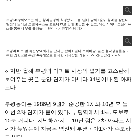
자>
부평SK뷰해모로는 최근 청약일정이 확정됐다. 6월9일에 당해 1순위 청약을 받는다.
현장에 들어선 모델하우스는 코로나19로 인해 출입할 수 없고, 대신 사이버 모델하우
스를 통해 내부를 둘러볼 수 있다. <사진/김창경 기자>
부평역 바로 옆 목련주택재개발 단지인 한라비발디 트레비앙. 높은 청약경쟁률을 기
록한 영향으로 부평SK뷰해모로에 대한 기대감을 키웠다. <사진/김창경 기자>
하지만 올해 부평역 아파트 시장의 열기를 고스란히
보여주는 곳은 분양 단지가 아니라 34년이나 된 아파
트다.
부평동아는 1986년 9월에 준공한 1차와 10년 후 들
어선 2차 단지가 붙어 있다. 부평역에서 1㎞, 도보로
15분 거리다. 지난해까지는 10년 젊은 2차 아파트 시
세가 높았는데 지금은 역전돼 부평동아1차가 주도하