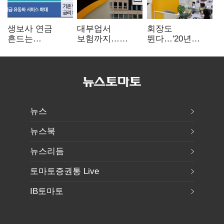
생보사 연금
대부업서
회장도
흔드는
보험까지…
뛴다…'20년
'증시변동성·
OK금융,
신한' vs '청라
장수리스크'
종합금융그룹
하나' 인천시금고
퍼즐 맞춘다
정면승부
뉴스
뉴스북
뉴스리듬
토마토증권통 Live
IB토마토