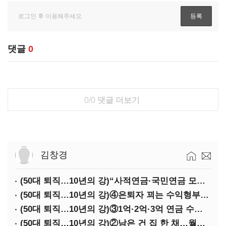
댓글
0
0/0
댓글 더보기
김창경
(50대 퇴직…10년의 강)“사적연금·국민연금 모두 당겨서 수령해야”
(50대 퇴직…10년의 강)④은퇴자 꾀는 수익형부동산·전업투자·편의점 창업
(50대 퇴직…10년의 강)③1억·2억·3억 연금 수령 전략
(50대 퇴직…10년의 강)②남은 건 집 한 채…월세 vs 배당 vs 주택연금