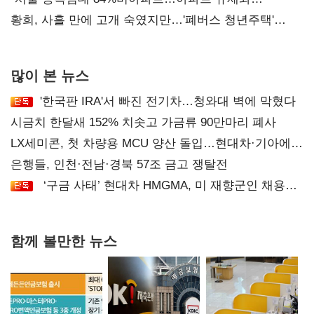
달리해야"
황희, 사흘 만에 고개 숙였지만…'폐버스 청년주택'
후폭풍
많이 본 뉴스
'한국판 IRA'서 빠진 전기차…청와대 벽에 막혔다
시금치 한달새 152% 치솟고 가금류 90만마리 폐사
LX세미콘, 첫 차량용 MCU 양산 돌입…현대차·기아에
공급
은행들, 인천·전남·경북 57조 금고 쟁탈전
‘구금 사태’ 현대차 HMGMA, 미 재향군인 채용
확대로 분위기 반전
함께 볼만한 뉴스