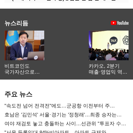
뉴스리듬
비트코인도
카카오, 2분기
국가자산으로…'
매출·영업익 역대
보관·평가·처분'
최대…에이전트
기준은 숙제
AI 수익화 관건
주요 뉴스
"속도전 넘어 전격전"에도…군공항 이전부터 주
52시간까지 '뇌관'
호남은 '김민석' 서울·경기는 '정청래'…최종 승자는
'안갯속'
여야 재검토 놓고 충돌하는 사이…선관위 "투표자 수
오차 당연"
"서울 등록임대 84%비아파트…아파트 규제와